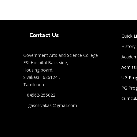
Swiss Rolex Replica Watches
Contact Us
Quick L
History
Government Arts and Science College
Academi
ESI Hospital Back side,
Admiss
Housing board,
Sivakasi - 626124 ,
UG Pro
Tamilnadu
PG Pro
04562-255022
Curricu
gascsivakasi@gmail.com