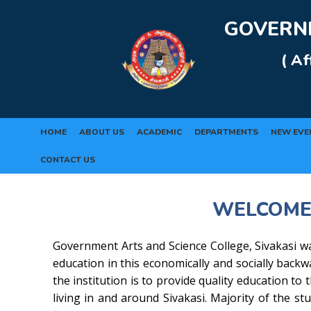
Rolex Replica Uhren Deutschland
GOVERNM
( Af
HOME
ABOUT US
ACADEMIC
DEPARTMENTS
NEW EVE
CONTACT US
WELCOME
Government Arts and Science College, Sivakasi wa
education in this economically and socially back
the institution is to provide quality education to
living in and around Sivakasi. Majority of the stu