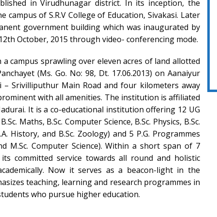
lished in Virudhunagar district. In its inception, the
he campus of S.R.V College of Education, Sivakasi. Later
manent government building which was inaugurated by
12th October, 2015 through video- conferencing mode.
n a campus sprawling over eleven acres of land allotted
nchayet (Ms. Go. No: 98, Dt. 17.06.2013) on Aanaiyur
i – Srivilliputhur Main Road and four kilometers away
rominent with all amenities. The institution is affiliated
durai. It is a co-educational institution offering 12 UG
.Sc. Maths, B.Sc. Computer Science, B.Sc. Physics, B.Sc.
 B.A. History, and B.Sc. Zoology) and 5 P.G. Programmes
nd M.Sc. Computer Science). Within a short span of 7
 its committed service towards all round and holistic
academically. Now it serves as a beacon-light in the
hasizes teaching, learning and research programmes in
f students who pursue higher education.