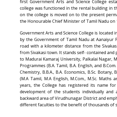
first Government Arts and Science College estab
college was functioned in the rental building in t
on the college is moved on to the present per
the Honourable Chief Minister of Tamil Nadu on 
Government Arts and Science College is located i
by the Government of Tamil Nadu at Aanaiyur Pa
road with a kilometer distance from the Sivakas
from Sivakasi town. It stands self- contained and p
to Madurai Kamaraj University, Palkalai Nagar, Ma
Programmes (B.A. Tamil, B.A. English, and B.Com. B
Chemistry, B.B.A., B.A. Economics, B.Sc. Botany,
(M.A Tamil, M.A English, M.Com., M.Sc. Maths a
years, the College has registered its name for
development of the students individually and 
backward area of Virudhunagar District and emp
different faculties to the benefit of thousands o