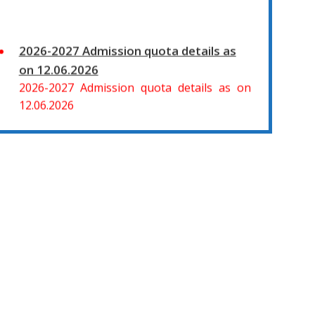
2026-2027 Admission quota details as
on 12.06.2026
2026-2027 Admission quota details as on
12.06.2026
2026-27 கல்வியாண்டு கலை மற்றும் அறிவியல்
மாணாக்கர் சேர்க்கை
சிவகாசி, அரசு கலை மற்றும் அறிவியல் கல்லூரியில்
08.06.2026 அன்று B.Sc., கணிதம், B.Sc., கணினி
அறிவியல், B.Sc., இயற்பியல், B.Sc., வேதியியல்,
B.Sc., விலங்கியல் ஆகிய அறிவியல்
பாடப்பிரிவுகளுக்கும், 09.06.2026 அன்று B.Com.,
வணிகவியல், B.B.A., வணிக நிர்வாகவியல், B.A.,
பொருளியல், B.A., வரலாறு ஆகிய கலைப்
பாடப்பிரிவுகளுக்கும், 10.06.2026 அன்று B.A