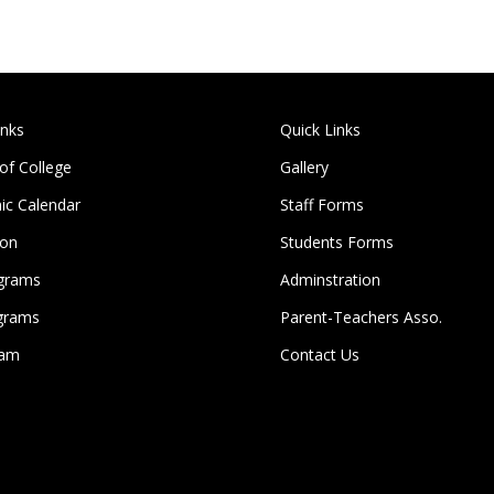
inks
Quick Links
 of College
Gallery
c Calendar
Staff Forms
ion
Students Forms
grams
Adminstration
grams
Parent-Teachers Asso.
lam
Contact Us