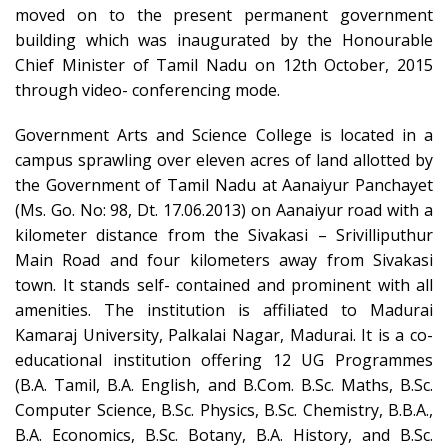
moved on to the present permanent government
building which was inaugurated by the Honourable
Chief Minister of Tamil Nadu on 12th October, 2015
through video- conferencing mode.
Government Arts and Science College is located in a
campus sprawling over eleven acres of land allotted by
the Government of Tamil Nadu at Aanaiyur Panchayet
(Ms. Go. No: 98, Dt. 17.06.2013) on Aanaiyur road with a
kilometer distance from the Sivakasi – Srivilliputhur
Main Road and four kilometers away from Sivakasi
town. It stands self- contained and prominent with all
amenities. The institution is affiliated to Madurai
Kamaraj University, Palkalai Nagar, Madurai. It is a co-
educational institution offering 12 UG Programmes
(B.A. Tamil, B.A. English, and B.Com. B.Sc. Maths, B.Sc.
Computer Science, B.Sc. Physics, B.Sc. Chemistry, B.B.A.,
B.A. Economics, B.Sc. Botany, B.A. History, and B.Sc.