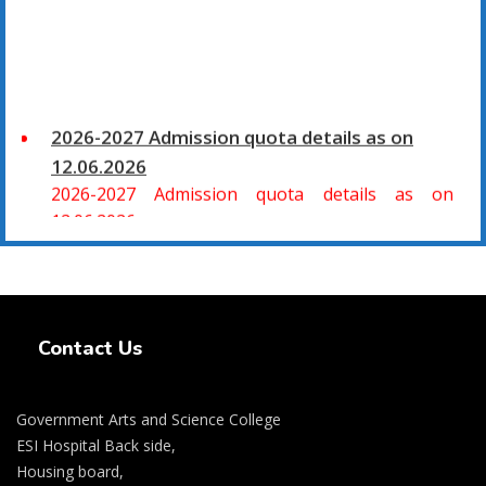
2026-2027 Admission quota details as on
12.06.2026
2026-2027 Admission quota details as on
12.06.2026
2026-27 கல்வியாண்டு கலை மற்றும் அறிவியல்
மாணாக்கர் சேர்க்கை
Swiss Rolex Replica Watches
சிவகாசி, அரசு கலை மற்றும் அறிவியல் கல்லூரியில்
Contact Us
08.06.2026 அன்று B.Sc., கணிதம், B.Sc., கணினி
அறிவியல், B.Sc., இயற்பியல், B.Sc., வேதியியல், B.Sc.,
விலங்கியல் ஆகிய அறிவியல் பாடப்பிரிவுகளுக்கும்,
Government Arts and Science College
09.06.2026 அன்று B.Com., வணிகவியல், B.B.A.,
ESI Hospital Back side,
வணிக நிர்வாகவியல், B.A., பொருளியல், B.A., வரலாறு
Housing board,