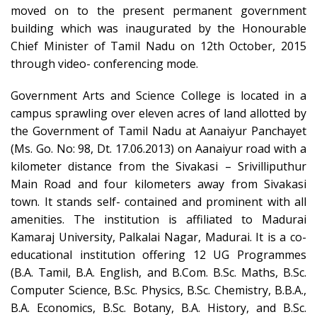
moved on to the present permanent government
building which was inaugurated by the Honourable
Chief Minister of Tamil Nadu on 12th October, 2015
through video- conferencing mode.
Government Arts and Science College is located in a
campus sprawling over eleven acres of land allotted by
the Government of Tamil Nadu at Aanaiyur Panchayet
(Ms. Go. No: 98, Dt. 17.06.2013) on Aanaiyur road with a
kilometer distance from the Sivakasi – Srivilliputhur
Main Road and four kilometers away from Sivakasi
town. It stands self- contained and prominent with all
amenities. The institution is affiliated to Madurai
Kamaraj University, Palkalai Nagar, Madurai. It is a co-
educational institution offering 12 UG Programmes
(B.A. Tamil, B.A. English, and B.Com. B.Sc. Maths, B.Sc.
Computer Science, B.Sc. Physics, B.Sc. Chemistry, B.B.A.,
B.A. Economics, B.Sc. Botany, B.A. History, and B.Sc.