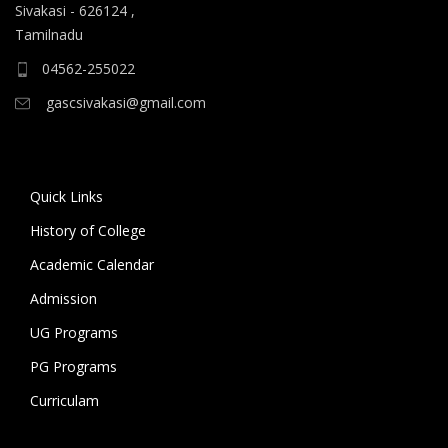
Sivakasi - 626124 ,
B.A தமிழ், B.A ஆங்கிலம் ஆகிய மொழிப்
Tamilnadu
பாடப்பிரிவுகளுக்கும் முதல் கட்ட கலந்தாய்வு
நடைபெறுகிறது.
04562-255022
gascsivakasi@gmail.com
11.06.2026 அன்று அனைத்து அறிவியல்
பாடப்பிரிவுகளுக்குமான இரண்டாம் கட்ட கலந்தாய்வும்,
12.06.2026 அன்று அனைத்து கலைப் பாடப்பிரிவுகள்
மற்றும் மொழிப் பாடப்பிரிவுகளுக்குமான இரண்டாம் கட்ட
Quick Links
கலந்தாய்வும் நடைபெறுகிறது. 18.06.2026 அன்று
History of College
கல்லூரியில் உள்ள அனைத்து பாடப்பிரிவுகளுக்குமான
Academic Calendar
மூன்றாம் கட்ட கலந்தாய்வு நடைபெறுகிறது.
Admission
கலந்தாய்விற்கு அழைக்கப்படும் மாணவ/மாணவியர் உரிய
UG Programs
சான்றிதழ்கள் மற்றும் பெற்றோருடன் மேற்குறிப்பிட்ட
நாட்களில் காலை 9 மணிக்கு கல்லூரிக்கு வருகை தந்து
PG Programs
கலந்தாய்வில் பங்கேற்று வாய்ப்பினைப் பயன்படுத்தி
Curriculam
பயனடையுமாறு கல்லூரி முதல்வர் கேட்டுக்
கொண்டுள்ளார்.