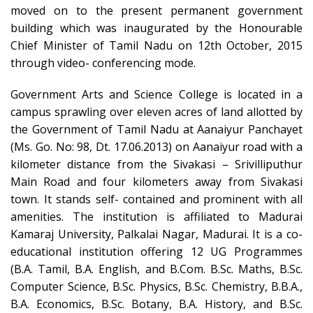
moved on to the present permanent government
building which was inaugurated by the Honourable
Chief Minister of Tamil Nadu on 12th October, 2015
through video- conferencing mode.
Government Arts and Science College is located in a
campus sprawling over eleven acres of land allotted by
the Government of Tamil Nadu at Aanaiyur Panchayet
(Ms. Go. No: 98, Dt. 17.06.2013) on Aanaiyur road with a
kilometer distance from the Sivakasi – Srivilliputhur
Main Road and four kilometers away from Sivakasi
town. It stands self- contained and prominent with all
amenities. The institution is affiliated to Madurai
Kamaraj University, Palkalai Nagar, Madurai. It is a co-
educational institution offering 12 UG Programmes
(B.A. Tamil, B.A. English, and B.Com. B.Sc. Maths, B.Sc.
Computer Science, B.Sc. Physics, B.Sc. Chemistry, B.B.A.,
B.A. Economics, B.Sc. Botany, B.A. History, and B.Sc.