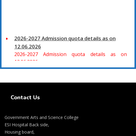
2026-2027 Admission quota details as on
12.06.2026
2026-2027 Admission quota details as on
12.06.2026
2026-27 கல்வியாண்டு கலை மற்றும் அறிவியல்
மாணாக்கர் சேர்க்கை
Swiss Rolex Replica Watches
சிவகாசி, அரசு கலை மற்றும் அறிவியல் கல்லூரியில்
Contact Us
08.06.2026 அன்று B.Sc., கணிதம், B.Sc., கணினி
அறிவியல், B.Sc., இயற்பியல், B.Sc., வேதியியல், B.Sc.,
விலங்கியல் ஆகிய அறிவியல் பாடப்பிரிவுகளுக்கும்,
Government Arts and Science College
09.06.2026 அன்று B.Com., வணிகவியல், B.B.A.,
ESI Hospital Back side,
வணிக நிர்வாகவியல், B.A., பொருளியல், B.A., வரலாறு
Housing board,