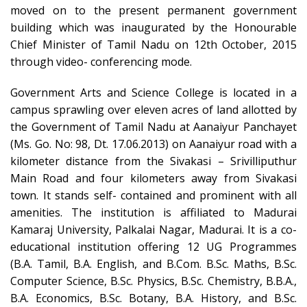
moved on to the present permanent government
building which was inaugurated by the Honourable
Chief Minister of Tamil Nadu on 12th October, 2015
through video- conferencing mode.
Government Arts and Science College is located in a
campus sprawling over eleven acres of land allotted by
the Government of Tamil Nadu at Aanaiyur Panchayet
(Ms. Go. No: 98, Dt. 17.06.2013) on Aanaiyur road with a
kilometer distance from the Sivakasi – Srivilliputhur
Main Road and four kilometers away from Sivakasi
town. It stands self- contained and prominent with all
amenities. The institution is affiliated to Madurai
Kamaraj University, Palkalai Nagar, Madurai. It is a co-
educational institution offering 12 UG Programmes
(B.A. Tamil, B.A. English, and B.Com. B.Sc. Maths, B.Sc.
Computer Science, B.Sc. Physics, B.Sc. Chemistry, B.B.A.,
B.A. Economics, B.Sc. Botany, B.A. History, and B.Sc.