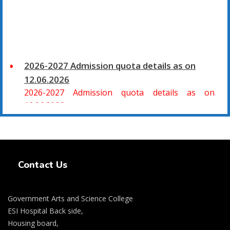
2026-2027 Admission quota details as on
12.06.2026
2026-2027 Admission quota details as on
12.06.2026
2026-27 கல்வியாண்டு கலை மற்றும் அறிவியல்
Swiss Rolex Replica Watches
மாணாக்கர் சேர்க்கை
சிவகாசி, அரசு கலை மற்றும் அறிவியல் கல்லூரியில்
Contact Us
08.06.2026 அன்று B.Sc., கணிதம், B.Sc., கணினி
அறிவியல், B.Sc., இயற்பியல், B.Sc., வேதியியல், B.Sc.,
விலங்கியல் ஆகிய அறிவியல் பாடப்பிரிவுகளுக்கும்,
Government Arts and Science College
09.06.2026 அன்று B.Com., வணிகவியல், B.B.A.,
ESI Hospital Back side,
Housing board,
வணிக நிர்வாகவியல், B.A., பொருளியல், B.A., வரலாறு