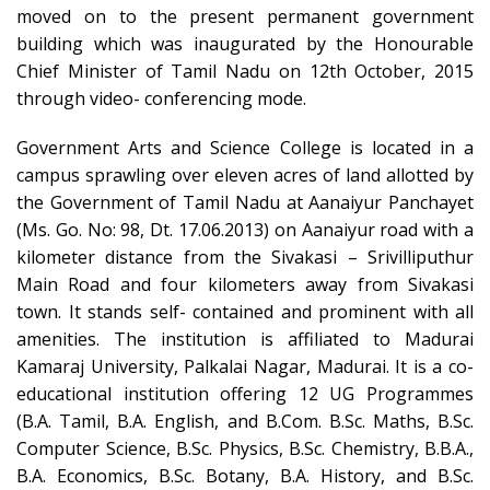
moved on to the present permanent government
building which was inaugurated by the Honourable
Chief Minister of Tamil Nadu on 12th October, 2015
through video- conferencing mode.
Government Arts and Science College is located in a
campus sprawling over eleven acres of land allotted by
the Government of Tamil Nadu at Aanaiyur Panchayet
(Ms. Go. No: 98, Dt. 17.06.2013) on Aanaiyur road with a
kilometer distance from the Sivakasi – Srivilliputhur
Main Road and four kilometers away from Sivakasi
town. It stands self- contained and prominent with all
amenities. The institution is affiliated to Madurai
Kamaraj University, Palkalai Nagar, Madurai. It is a co-
educational institution offering 12 UG Programmes
(B.A. Tamil, B.A. English, and B.Com. B.Sc. Maths, B.Sc.
Computer Science, B.Sc. Physics, B.Sc. Chemistry, B.B.A.,
B.A. Economics, B.Sc. Botany, B.A. History, and B.Sc.