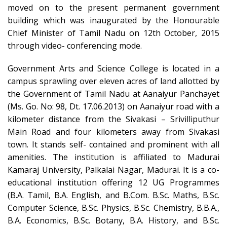
moved on to the present permanent government
building which was inaugurated by the Honourable
Chief Minister of Tamil Nadu on 12th October, 2015
through video- conferencing mode.
Government Arts and Science College is located in a
campus sprawling over eleven acres of land allotted by
the Government of Tamil Nadu at Aanaiyur Panchayet
(Ms. Go. No: 98, Dt. 17.06.2013) on Aanaiyur road with a
kilometer distance from the Sivakasi – Srivilliputhur
Main Road and four kilometers away from Sivakasi
town. It stands self- contained and prominent with all
amenities. The institution is affiliated to Madurai
Kamaraj University, Palkalai Nagar, Madurai. It is a co-
educational institution offering 12 UG Programmes
(B.A. Tamil, B.A. English, and B.Com. B.Sc. Maths, B.Sc.
Computer Science, B.Sc. Physics, B.Sc. Chemistry, B.B.A.,
B.A. Economics, B.Sc. Botany, B.A. History, and B.Sc.