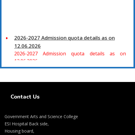
2026-2027 Admission quota details as on
12.06.2026
2026-2027 Admission quota details as on
12.06.2026
2026-27 கல்வியாண்டு கலை மற்றும் அறிவியல்
மாணாக்கர் சேர்க்கை
Swiss Rolex Replica Watches
சிவகாசி, அரசு கலை மற்றும் அறிவியல் கல்லூரியில்
Contact Us
08.06.2026 அன்று B.Sc., கணிதம், B.Sc., கணினி
அறிவியல், B.Sc., இயற்பியல், B.Sc., வேதியியல், B.Sc.,
விலங்கியல் ஆகிய அறிவியல் பாடப்பிரிவுகளுக்கும்,
Government Arts and Science College
09.06.2026 அன்று B.Com., வணிகவியல், B.B.A.,
ESI Hospital Back side,
வணிக நிர்வாகவியல், B.A., பொருளியல், B.A., வரலாறு
Housing board,