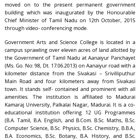
moved on to the present permanent government
building which was inaugurated by the Honourable
Chief Minister of Tamil Nadu on 12th October, 2015
through video- conferencing mode.
Government Arts and Science College is located in a
campus sprawling over eleven acres of land allotted by
the Government of Tamil Nadu at Aanaiyur Panchayet
(Ms. Go. No: 98, Dt. 17.06.2013) on Aanaiyur road with a
kilometer distance from the Sivakasi – Srivilliputhur
Main Road and four kilometers away from Sivakasi
town. It stands self- contained and prominent with all
amenities. The institution is affiliated to Madurai
Kamaraj University, Palkalai Nagar, Madurai. It is a co-
educational institution offering 12 UG Programmes
(B.A. Tamil, B.A. English, and B.Com. B.Sc. Maths, B.Sc.
Computer Science, B.Sc. Physics, B.Sc. Chemistry, B.B.A.,
B.A. Economics, B.Sc. Botany, B.A. History, and B.Sc.