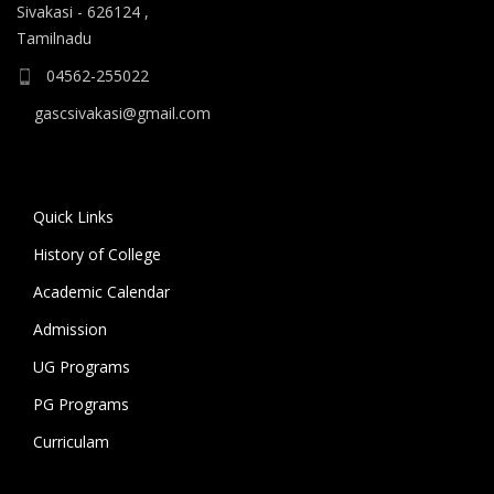
ஆகிய கலைப் பாடப்பிரிவுகளுக்கும், 10.06.2026 அன்று
Sivakasi - 626124 ,
B.A தமிழ், B.A ஆங்கிலம் ஆகிய மொழிப்
Tamilnadu
பாடப்பிரிவுகளுக்கும் முதல் கட்ட கலந்தாய்வு
04562-255022
நடைபெறுகிறது.
gascsivakasi@gmail.com
11.06.2026 அன்று அனைத்து அறிவியல்
பாடப்பிரிவுகளுக்குமான இரண்டாம் கட்ட கலந்தாய்வும்,
12.06.2026 அன்று அனைத்து கலைப் பாடப்பிரிவுகள்
Quick Links
மற்றும் மொழிப் பாடப்பிரிவுகளுக்குமான இரண்டாம் கட்ட
History of College
கலந்தாய்வும் நடைபெறுகிறது. 18.06.2026 அன்று
கல்லூரியில் உள்ள அனைத்து பாடப்பிரிவுகளுக்குமான
Academic Calendar
மூன்றாம் கட்ட கலந்தாய்வு நடைபெறுகிறது.
Admission
UG Programs
கலந்தாய்விற்கு அழைக்கப்படும் மாணவ/மாணவியர் உரிய
சான்றிதழ்கள் மற்றும் பெற்றோருடன் மேற்குறிப்பிட்ட
PG Programs
நாட்களில் காலை 9 மணிக்கு கல்லூரிக்கு வருகை தந்து
Curriculam
கலந்தாய்வில் பங்கேற்று வாய்ப்பினைப் பயன்படுத்தி
பயனடையுமாறு கல்லூரி முதல்வர் கேட்டுக்