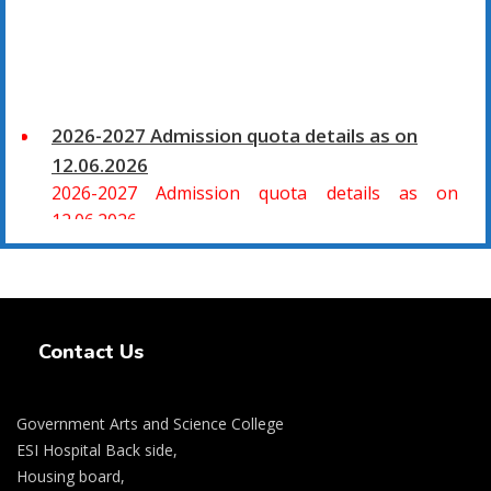
2026-2027 Admission quota details as on
12.06.2026
2026-2027 Admission quota details as on
12.06.2026
2026-27 கல்வியாண்டு கலை மற்றும் அறிவியல்
மாணாக்கர் சேர்க்கை
Swiss Rolex Replica Watches
சிவகாசி, அரசு கலை மற்றும் அறிவியல் கல்லூரியில்
Contact Us
08.06.2026 அன்று B.Sc., கணிதம், B.Sc., கணினி
அறிவியல், B.Sc., இயற்பியல், B.Sc., வேதியியல், B.Sc.,
விலங்கியல் ஆகிய அறிவியல் பாடப்பிரிவுகளுக்கும்,
Government Arts and Science College
09.06.2026 அன்று B.Com., வணிகவியல், B.B.A.,
ESI Hospital Back side,
வணிக நிர்வாகவியல், B.A., பொருளியல், B.A., வரலாறு
Housing board,