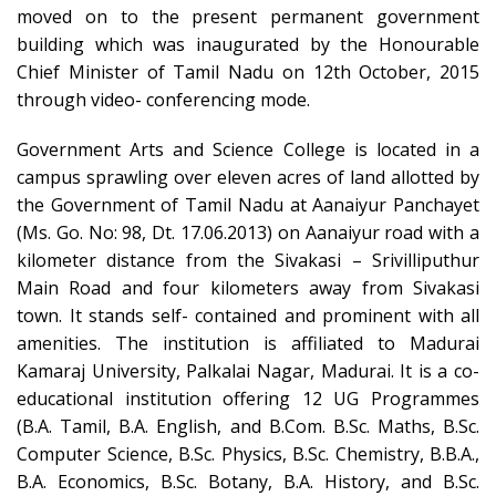
moved on to the present permanent government
building which was inaugurated by the Honourable
Chief Minister of Tamil Nadu on 12th October, 2015
through video- conferencing mode.
Government Arts and Science College is located in a
campus sprawling over eleven acres of land allotted by
the Government of Tamil Nadu at Aanaiyur Panchayet
(Ms. Go. No: 98, Dt. 17.06.2013) on Aanaiyur road with a
kilometer distance from the Sivakasi – Srivilliputhur
Main Road and four kilometers away from Sivakasi
town. It stands self- contained and prominent with all
amenities. The institution is affiliated to Madurai
Kamaraj University, Palkalai Nagar, Madurai. It is a co-
educational institution offering 12 UG Programmes
(B.A. Tamil, B.A. English, and B.Com. B.Sc. Maths, B.Sc.
Computer Science, B.Sc. Physics, B.Sc. Chemistry, B.B.A.,
B.A. Economics, B.Sc. Botany, B.A. History, and B.Sc.