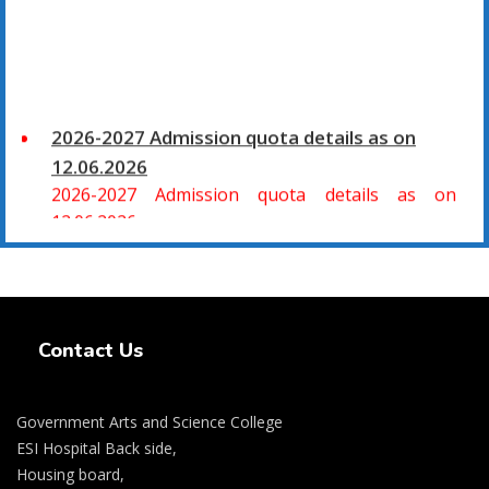
2026-2027 Admission quota details as on
12.06.2026
2026-2027 Admission quota details as on
12.06.2026
2026-27 கல்வியாண்டு கலை மற்றும் அறிவியல்
மாணாக்கர் சேர்க்கை
Swiss Rolex Replica Watches
சிவகாசி, அரசு கலை மற்றும் அறிவியல் கல்லூரியில்
Contact Us
08.06.2026 அன்று B.Sc., கணிதம், B.Sc., கணினி
அறிவியல், B.Sc., இயற்பியல், B.Sc., வேதியியல், B.Sc.,
விலங்கியல் ஆகிய அறிவியல் பாடப்பிரிவுகளுக்கும்,
Government Arts and Science College
09.06.2026 அன்று B.Com., வணிகவியல், B.B.A.,
ESI Hospital Back side,
வணிக நிர்வாகவியல், B.A., பொருளியல், B.A., வரலாறு
Housing board,