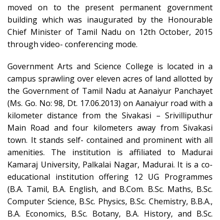
moved on to the present permanent government
building which was inaugurated by the Honourable
Chief Minister of Tamil Nadu on 12th October, 2015
through video- conferencing mode.
Government Arts and Science College is located in a
campus sprawling over eleven acres of land allotted by
the Government of Tamil Nadu at Aanaiyur Panchayet
(Ms. Go. No: 98, Dt. 17.06.2013) on Aanaiyur road with a
kilometer distance from the Sivakasi – Srivilliputhur
Main Road and four kilometers away from Sivakasi
town. It stands self- contained and prominent with all
amenities. The institution is affiliated to Madurai
Kamaraj University, Palkalai Nagar, Madurai. It is a co-
educational institution offering 12 UG Programmes
(B.A. Tamil, B.A. English, and B.Com. B.Sc. Maths, B.Sc.
Computer Science, B.Sc. Physics, B.Sc. Chemistry, B.B.A.,
B.A. Economics, B.Sc. Botany, B.A. History, and B.Sc.