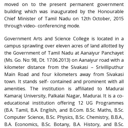
moved on to the present permanent government
building which was inaugurated by the Honourable
Chief Minister of Tamil Nadu on 12th October, 2015
through video- conferencing mode.
Government Arts and Science College is located in a
campus sprawling over eleven acres of land allotted by
the Government of Tamil Nadu at Aanaiyur Panchayet
(Ms. Go. No: 98, Dt. 17.06.2013) on Aanaiyur road with a
kilometer distance from the Sivakasi – Srivilliputhur
Main Road and four kilometers away from Sivakasi
town. It stands self- contained and prominent with all
amenities. The institution is affiliated to Madurai
Kamaraj University, Palkalai Nagar, Madurai. It is a co-
educational institution offering 12 UG Programmes
(B.A. Tamil, B.A. English, and B.Com. B.Sc. Maths, B.Sc.
Computer Science, B.Sc. Physics, B.Sc. Chemistry, B.B.A.,
B.A. Economics, B.Sc. Botany, B.A. History, and B.Sc.