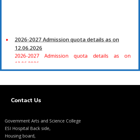
2026-2027 Admission quota details as on
12.06.2026
2026-2027 Admission quota details as on
12.06.2026
2026-27 கல்வியாண்டு கலை மற்றும் அறிவியல்
மாணாக்கர் சேர்க்கை
Swiss Rolex Replica Watches
சிவகாசி, அரசு கலை மற்றும் அறிவியல் கல்லூரியில்
Contact Us
08.06.2026 அன்று B.Sc., கணிதம், B.Sc., கணினி
அறிவியல், B.Sc., இயற்பியல், B.Sc., வேதியியல், B.Sc.,
விலங்கியல் ஆகிய அறிவியல் பாடப்பிரிவுகளுக்கும்,
Government Arts and Science College
09.06.2026 அன்று B.Com., வணிகவியல், B.B.A.,
ESI Hospital Back side,
வணிக நிர்வாகவியல், B.A., பொருளியல், B.A., வரலாறு
Housing board,