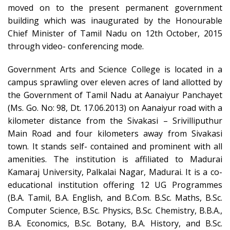
moved on to the present permanent government
building which was inaugurated by the Honourable
Chief Minister of Tamil Nadu on 12th October, 2015
through video- conferencing mode.
Government Arts and Science College is located in a
campus sprawling over eleven acres of land allotted by
the Government of Tamil Nadu at Aanaiyur Panchayet
(Ms. Go. No: 98, Dt. 17.06.2013) on Aanaiyur road with a
kilometer distance from the Sivakasi – Srivilliputhur
Main Road and four kilometers away from Sivakasi
town. It stands self- contained and prominent with all
amenities. The institution is affiliated to Madurai
Kamaraj University, Palkalai Nagar, Madurai. It is a co-
educational institution offering 12 UG Programmes
(B.A. Tamil, B.A. English, and B.Com. B.Sc. Maths, B.Sc.
Computer Science, B.Sc. Physics, B.Sc. Chemistry, B.B.A.,
B.A. Economics, B.Sc. Botany, B.A. History, and B.Sc.