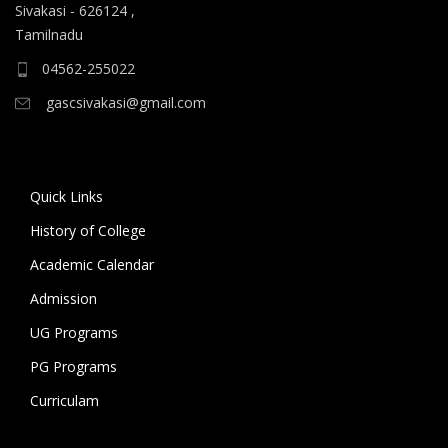
ஆகிய கலைப் பாடப்பிரிவுகளுக்கும், 10.06.2026 அன்று
Sivakasi - 626124 ,
B.A தமிழ், B.A ஆங்கிலம் ஆகிய மொழிப்
Tamilnadu
பாடப்பிரிவுகளுக்கும் முதல் கட்ட கலந்தாய்வு
04562-255022
நடைபெறுகிறது.
gascsivakasi@gmail.com
11.06.2026 அன்று அனைத்து அறிவியல்
பாடப்பிரிவுகளுக்குமான இரண்டாம் கட்ட கலந்தாய்வும்,
12.06.2026 அன்று அனைத்து கலைப் பாடப்பிரிவுகள்
Quick Links
மற்றும் மொழிப் பாடப்பிரிவுகளுக்குமான இரண்டாம் கட்ட
கலந்தாய்வும் நடைபெறுகிறது. 18.06.2026 அன்று
History of College
கல்லூரியில் உள்ள அனைத்து பாடப்பிரிவுகளுக்குமான
Academic Calendar
மூன்றாம் கட்ட கலந்தாய்வு நடைபெறுகிறது.
Admission
கலந்தாய்விற்கு அழைக்கப்படும் மாணவ/மாணவியர் உரிய
UG Programs
சான்றிதழ்கள் மற்றும் பெற்றோருடன் மேற்குறிப்பிட்ட
PG Programs
நாட்களில் காலை 9 மணிக்கு கல்லூரிக்கு வருகை தந்து
Curriculam
கலந்தாய்வில் பங்கேற்று வாய்ப்பினைப் பயன்படுத்தி
பயனடையுமாறு கல்லூரி முதல்வர் கேட்டுக்