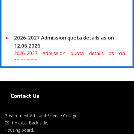
2026-2027 Admission quota details as on
12.06.2026
2026-2027 Admission quota details as on
12.06.2026
2026-27 கல்வியாண்டு கலை மற்றும் அறிவியல்
மாணாக்கர் சேர்க்கை
Swiss Rolex Replica Watches
சிவகாசி, அரசு கலை மற்றும் அறிவியல் கல்லூரியில்
Contact Us
08.06.2026 அன்று B.Sc., கணிதம், B.Sc., கணினி
அறிவியல், B.Sc., இயற்பியல், B.Sc., வேதியியல், B.Sc.,
விலங்கியல் ஆகிய அறிவியல் பாடப்பிரிவுகளுக்கும்,
Government Arts and Science College
09.06.2026 அன்று B.Com., வணிகவியல், B.B.A.,
ESI Hospital Back side,
வணிக நிர்வாகவியல், B.A., பொருளியல், B.A., வரலாறு
Housing board,