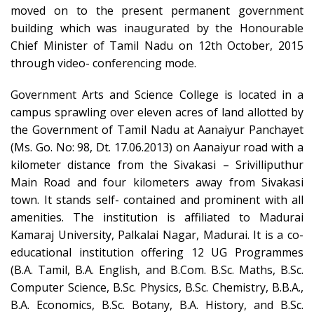
moved on to the present permanent government
building which was inaugurated by the Honourable
Chief Minister of Tamil Nadu on 12th October, 2015
through video- conferencing mode.
Government Arts and Science College is located in a
campus sprawling over eleven acres of land allotted by
the Government of Tamil Nadu at Aanaiyur Panchayet
(Ms. Go. No: 98, Dt. 17.06.2013) on Aanaiyur road with a
kilometer distance from the Sivakasi – Srivilliputhur
Main Road and four kilometers away from Sivakasi
town. It stands self- contained and prominent with all
amenities. The institution is affiliated to Madurai
Kamaraj University, Palkalai Nagar, Madurai. It is a co-
educational institution offering 12 UG Programmes
(B.A. Tamil, B.A. English, and B.Com. B.Sc. Maths, B.Sc.
Computer Science, B.Sc. Physics, B.Sc. Chemistry, B.B.A.,
B.A. Economics, B.Sc. Botany, B.A. History, and B.Sc.