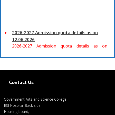
2026-2027 Admission quota details as on
12.06.2026
2026-2027 Admission quota details as on
12.06.2026
2026-27 கல்வியாண்டு கலை மற்றும் அறிவியல்
Swiss Rolex Replica Watches
மாணாக்கர் சேர்க்கை
சிவகாசி, அரசு கலை மற்றும் அறிவியல் கல்லூரியில்
Contact Us
08.06.2026 அன்று B.Sc., கணிதம், B.Sc., கணினி
அறிவியல், B.Sc., இயற்பியல், B.Sc., வேதியியல், B.Sc.,
விலங்கியல் ஆகிய அறிவியல் பாடப்பிரிவுகளுக்கும்,
Government Arts and Science College
09.06.2026 அன்று B.Com., வணிகவியல், B.B.A.,
ESI Hospital Back side,
வணிக நிர்வாகவியல், B.A., பொருளியல், B.A., வரலாறு
Housing board,