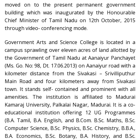
moved on to the present permanent government
building which was inaugurated by the Honourable
Chief Minister of Tamil Nadu on 12th October, 2015
through video- conferencing mode.
Government Arts and Science College is located in a
campus sprawling over eleven acres of land allotted by
the Government of Tamil Nadu at Aanaiyur Panchayet
(Ms. Go. No: 98, Dt. 17.06.2013) on Aanaiyur road with a
kilometer distance from the Sivakasi – Srivilliputhur
Main Road and four kilometers away from Sivakasi
town. It stands self- contained and prominent with all
amenities. The institution is affiliated to Madurai
Kamaraj University, Palkalai Nagar, Madurai. It is a co-
educational institution offering 12 UG Programmes
(B.A. Tamil, B.A. English, and B.Com. B.Sc. Maths, B.Sc.
Computer Science, B.Sc. Physics, B.Sc. Chemistry, B.B.A.,
B.A. Economics, B.Sc. Botany, B.A. History, and B.Sc.