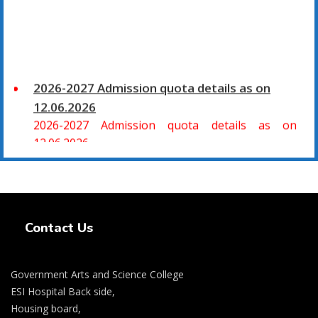
2026-2027 Admission quota details as on
12.06.2026
2026-2027 Admission quota details as on
12.06.2026
2026-27 கல்வியாண்டு கலை மற்றும் அறிவியல்
மாணாக்கர் சேர்க்கை
Swiss Rolex Replica Watches
சிவகாசி, அரசு கலை மற்றும் அறிவியல் கல்லூரியில்
Contact Us
08.06.2026 அன்று B.Sc., கணிதம், B.Sc., கணினி
அறிவியல், B.Sc., இயற்பியல், B.Sc., வேதியியல், B.Sc.,
விலங்கியல் ஆகிய அறிவியல் பாடப்பிரிவுகளுக்கும்,
Government Arts and Science College
09.06.2026 அன்று B.Com., வணிகவியல், B.B.A.,
ESI Hospital Back side,
வணிக நிர்வாகவியல், B.A., பொருளியல், B.A., வரலாறு
Housing board,