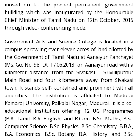
moved on to the present permanent government
building which was inaugurated by the Honourable
Chief Minister of Tamil Nadu on 12th October, 2015
through video- conferencing mode.
Government Arts and Science College is located in a
campus sprawling over eleven acres of land allotted by
the Government of Tamil Nadu at Aanaiyur Panchayet
(Ms. Go. No: 98, Dt. 17.06.2013) on Aanaiyur road with a
kilometer distance from the Sivakasi – Srivilliputhur
Main Road and four kilometers away from Sivakasi
town. It stands self- contained and prominent with all
amenities. The institution is affiliated to Madurai
Kamaraj University, Palkalai Nagar, Madurai. It is a co-
educational institution offering 12 UG Programmes
(B.A. Tamil, B.A. English, and B.Com. B.Sc. Maths, B.Sc.
Computer Science, B.Sc. Physics, B.Sc. Chemistry, B.B.A.,
B.A. Economics, B.Sc. Botany, B.A. History, and B.Sc.