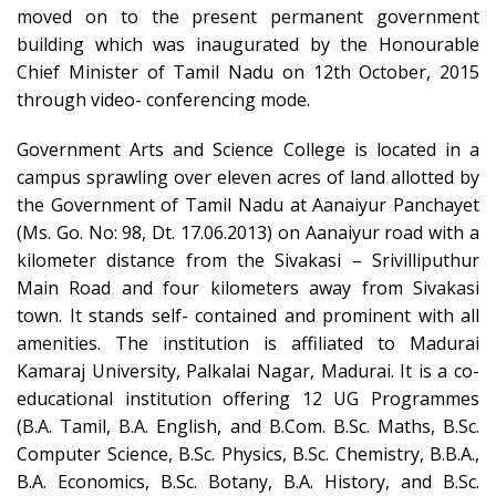
moved on to the present permanent government
building which was inaugurated by the Honourable
Chief Minister of Tamil Nadu on 12th October, 2015
through video- conferencing mode.
Government Arts and Science College is located in a
campus sprawling over eleven acres of land allotted by
the Government of Tamil Nadu at Aanaiyur Panchayet
(Ms. Go. No: 98, Dt. 17.06.2013) on Aanaiyur road with a
kilometer distance from the Sivakasi – Srivilliputhur
Main Road and four kilometers away from Sivakasi
town. It stands self- contained and prominent with all
amenities. The institution is affiliated to Madurai
Kamaraj University, Palkalai Nagar, Madurai. It is a co-
educational institution offering 12 UG Programmes
(B.A. Tamil, B.A. English, and B.Com. B.Sc. Maths, B.Sc.
Computer Science, B.Sc. Physics, B.Sc. Chemistry, B.B.A.,
B.A. Economics, B.Sc. Botany, B.A. History, and B.Sc.