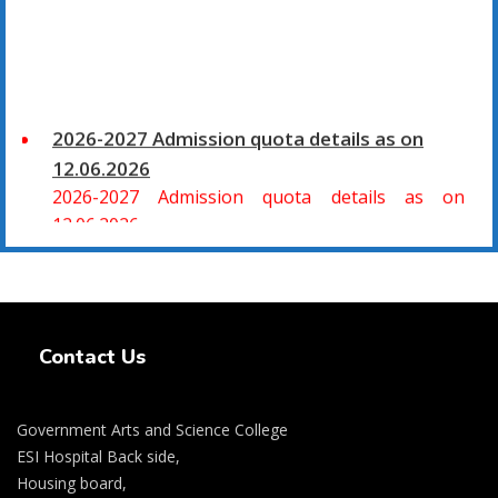
2026-2027 Admission quota details as on
12.06.2026
2026-2027 Admission quota details as on
12.06.2026
2026-27 கல்வியாண்டு கலை மற்றும் அறிவியல்
மாணாக்கர் சேர்க்கை
Swiss Rolex Replica Watches
சிவகாசி, அரசு கலை மற்றும் அறிவியல் கல்லூரியில்
Contact Us
08.06.2026 அன்று B.Sc., கணிதம், B.Sc., கணினி
அறிவியல், B.Sc., இயற்பியல், B.Sc., வேதியியல், B.Sc.,
விலங்கியல் ஆகிய அறிவியல் பாடப்பிரிவுகளுக்கும்,
Government Arts and Science College
09.06.2026 அன்று B.Com., வணிகவியல், B.B.A.,
ESI Hospital Back side,
வணிக நிர்வாகவியல், B.A., பொருளியல், B.A., வரலாறு
Housing board,