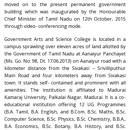
moved on to the present permanent government
building which was inaugurated by the Honourable
Chief Minister of Tamil Nadu on 12th October, 2015
through video- conferencing mode.
Government Arts and Science College is located in a
campus sprawling over eleven acres of land allotted by
the Government of Tamil Nadu at Aanaiyur Panchayet
(Ms. Go. No: 98, Dt. 17.06.2013) on Aanaiyur road with a
kilometer distance from the Sivakasi – Srivilliputhur
Main Road and four kilometers away from Sivakasi
town. It stands self- contained and prominent with all
amenities. The institution is affiliated to Madurai
Kamaraj University, Palkalai Nagar, Madurai. It is a co-
educational institution offering 12 UG Programmes
(B.A. Tamil, B.A. English, and B.Com. B.Sc. Maths, B.Sc.
Computer Science, B.Sc. Physics, B.Sc. Chemistry, B.B.A.,
B.A. Economics, B.Sc. Botany, B.A. History, and B.Sc.