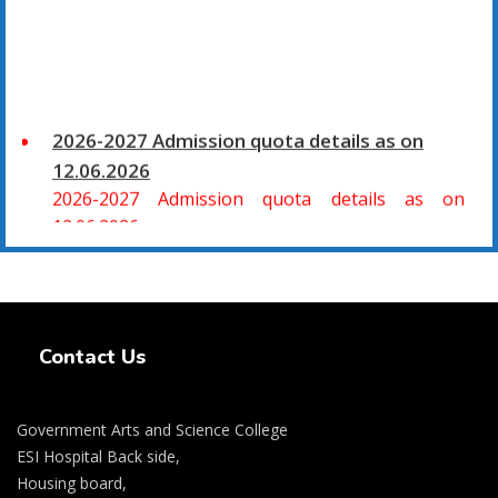
2026-2027 Admission quota details as on
12.06.2026
2026-2027 Admission quota details as on
12.06.2026
2026-27 கல்வியாண்டு கலை மற்றும் அறிவியல்
மாணாக்கர் சேர்க்கை
Swiss Rolex Replica Watches
சிவகாசி, அரசு கலை மற்றும் அறிவியல் கல்லூரியில்
Contact Us
08.06.2026 அன்று B.Sc., கணிதம், B.Sc., கணினி
அறிவியல், B.Sc., இயற்பியல், B.Sc., வேதியியல், B.Sc.,
விலங்கியல் ஆகிய அறிவியல் பாடப்பிரிவுகளுக்கும்,
Government Arts and Science College
09.06.2026 அன்று B.Com., வணிகவியல், B.B.A.,
ESI Hospital Back side,
வணிக நிர்வாகவியல், B.A., பொருளியல், B.A., வரலாறு
Housing board,