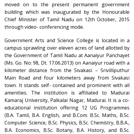
moved on to the present permanent government
building which was inaugurated by the Honourable
Chief Minister of Tamil Nadu on 12th October, 2015
through video- conferencing mode.
Government Arts and Science College is located in a
campus sprawling over eleven acres of land allotted by
the Government of Tamil Nadu at Aanaiyur Panchayet
(Ms. Go. No: 98, Dt. 17.06.2013) on Aanaiyur road with a
kilometer distance from the Sivakasi – Srivilliputhur
Main Road and four kilometers away from Sivakasi
town. It stands self- contained and prominent with all
amenities. The institution is affiliated to Madurai
Kamaraj University, Palkalai Nagar, Madurai. It is a co-
educational institution offering 12 UG Programmes
(B.A. Tamil, B.A. English, and B.Com. B.Sc. Maths, B.Sc.
Computer Science, B.Sc. Physics, B.Sc. Chemistry, B.B.A.,
B.A. Economics, B.Sc. Botany, B.A. History, and B.Sc.