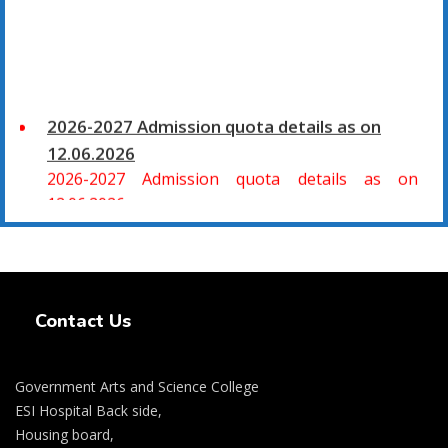
2026-2027 Admission quota details as on
12.06.2026
2026-2027 Admission quota details as on
12.06.2026
2026-27 கல்வியாண்டு கலை மற்றும் அறிவியல்
மாணாக்கர் சேர்க்கை
Swiss Rolex Replica Watches
சிவகாசி, அரசு கலை மற்றும் அறிவியல் கல்லூரியில்
Contact Us
08.06.2026 அன்று B.Sc., கணிதம், B.Sc., கணினி
அறிவியல், B.Sc., இயற்பியல், B.Sc., வேதியியல், B.Sc.,
விலங்கியல் ஆகிய அறிவியல் பாடப்பிரிவுகளுக்கும்,
Government Arts and Science College
09.06.2026 அன்று B.Com., வணிகவியல், B.B.A.,
ESI Hospital Back side,
வணிக நிர்வாகவியல், B.A., பொருளியல், B.A., வரலாறு
Housing board,