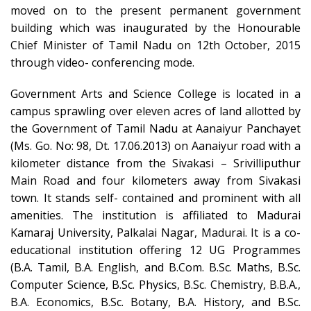
moved on to the present permanent government
building which was inaugurated by the Honourable
Chief Minister of Tamil Nadu on 12th October, 2015
through video- conferencing mode.
Government Arts and Science College is located in a
campus sprawling over eleven acres of land allotted by
the Government of Tamil Nadu at Aanaiyur Panchayet
(Ms. Go. No: 98, Dt. 17.06.2013) on Aanaiyur road with a
kilometer distance from the Sivakasi – Srivilliputhur
Main Road and four kilometers away from Sivakasi
town. It stands self- contained and prominent with all
amenities. The institution is affiliated to Madurai
Kamaraj University, Palkalai Nagar, Madurai. It is a co-
educational institution offering 12 UG Programmes
(B.A. Tamil, B.A. English, and B.Com. B.Sc. Maths, B.Sc.
Computer Science, B.Sc. Physics, B.Sc. Chemistry, B.B.A.,
B.A. Economics, B.Sc. Botany, B.A. History, and B.Sc.