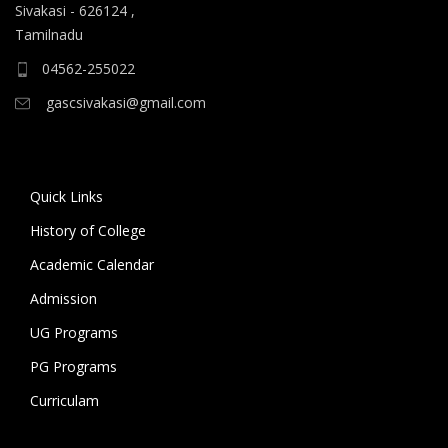
ஆகிய கலைப் பாடப்பிரிவுகளுக்கும், 10.06.2026 அன்று
Sivakasi - 626124 ,
B.A தமிழ், B.A ஆங்கிலம் ஆகிய மொழிப்
Tamilnadu
பாடப்பிரிவுகளுக்கும் முதல் கட்ட கலந்தாய்வு
04562-255022
நடைபெறுகிறது.
gascsivakasi@gmail.com
11.06.2026 அன்று அனைத்து அறிவியல்
பாடப்பிரிவுகளுக்குமான இரண்டாம் கட்ட கலந்தாய்வும்,
12.06.2026 அன்று அனைத்து கலைப் பாடப்பிரிவுகள்
Quick Links
மற்றும் மொழிப் பாடப்பிரிவுகளுக்குமான இரண்டாம் கட்ட
கலந்தாய்வும் நடைபெறுகிறது. 18.06.2026 அன்று
History of College
கல்லூரியில் உள்ள அனைத்து பாடப்பிரிவுகளுக்குமான
Academic Calendar
மூன்றாம் கட்ட கலந்தாய்வு நடைபெறுகிறது.
Admission
கலந்தாய்விற்கு அழைக்கப்படும் மாணவ/மாணவியர் உரிய
UG Programs
சான்றிதழ்கள் மற்றும் பெற்றோருடன் மேற்குறிப்பிட்ட
PG Programs
நாட்களில் காலை 9 மணிக்கு கல்லூரிக்கு வருகை தந்து
Curriculam
கலந்தாய்வில் பங்கேற்று வாய்ப்பினைப் பயன்படுத்தி
பயனடையுமாறு கல்லூரி முதல்வர் கேட்டுக்