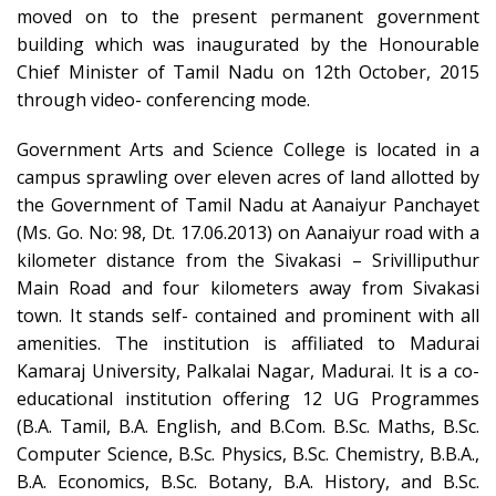
moved on to the present permanent government
building which was inaugurated by the Honourable
Chief Minister of Tamil Nadu on 12th October, 2015
through video- conferencing mode.
Government Arts and Science College is located in a
campus sprawling over eleven acres of land allotted by
the Government of Tamil Nadu at Aanaiyur Panchayet
(Ms. Go. No: 98, Dt. 17.06.2013) on Aanaiyur road with a
kilometer distance from the Sivakasi – Srivilliputhur
Main Road and four kilometers away from Sivakasi
town. It stands self- contained and prominent with all
amenities. The institution is affiliated to Madurai
Kamaraj University, Palkalai Nagar, Madurai. It is a co-
educational institution offering 12 UG Programmes
(B.A. Tamil, B.A. English, and B.Com. B.Sc. Maths, B.Sc.
Computer Science, B.Sc. Physics, B.Sc. Chemistry, B.B.A.,
B.A. Economics, B.Sc. Botany, B.A. History, and B.Sc.