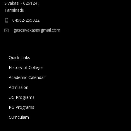
ஆகிய கலைப் பாடப்பிரிவுகளுக்கும், 10.06.2026 அன்று
Sivakasi - 626124 ,
B.A தமிழ், B.A ஆங்கிலம் ஆகிய மொழிப்
Tamilnadu
பாடப்பிரிவுகளுக்கும் முதல் கட்ட கலந்தாய்வு
04562-255022
நடைபெறுகிறது.
gascsivakasi@gmail.com
11.06.2026 அன்று அனைத்து அறிவியல்
பாடப்பிரிவுகளுக்குமான இரண்டாம் கட்ட கலந்தாய்வும்,
12.06.2026 அன்று அனைத்து கலைப் பாடப்பிரிவுகள்
Quick Links
மற்றும் மொழிப் பாடப்பிரிவுகளுக்குமான இரண்டாம் கட்ட
கலந்தாய்வும் நடைபெறுகிறது. 18.06.2026 அன்று
History of College
கல்லூரியில் உள்ள அனைத்து பாடப்பிரிவுகளுக்குமான
Academic Calendar
மூன்றாம் கட்ட கலந்தாய்வு நடைபெறுகிறது.
Admission
கலந்தாய்விற்கு அழைக்கப்படும் மாணவ/மாணவியர் உரிய
UG Programs
சான்றிதழ்கள் மற்றும் பெற்றோருடன் மேற்குறிப்பிட்ட
PG Programs
நாட்களில் காலை 9 மணிக்கு கல்லூரிக்கு வருகை தந்து
கலந்தாய்வில் பங்கேற்று வாய்ப்பினைப் பயன்படுத்தி
Curriculam
பயனடையுமாறு கல்லூரி முதல்வர் கேட்டுக்