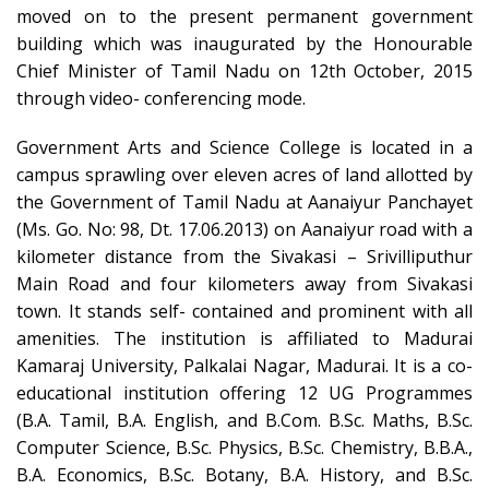
moved on to the present permanent government
building which was inaugurated by the Honourable
Chief Minister of Tamil Nadu on 12th October, 2015
through video- conferencing mode.
Government Arts and Science College is located in a
campus sprawling over eleven acres of land allotted by
the Government of Tamil Nadu at Aanaiyur Panchayet
(Ms. Go. No: 98, Dt. 17.06.2013) on Aanaiyur road with a
kilometer distance from the Sivakasi – Srivilliputhur
Main Road and four kilometers away from Sivakasi
town. It stands self- contained and prominent with all
amenities. The institution is affiliated to Madurai
Kamaraj University, Palkalai Nagar, Madurai. It is a co-
educational institution offering 12 UG Programmes
(B.A. Tamil, B.A. English, and B.Com. B.Sc. Maths, B.Sc.
Computer Science, B.Sc. Physics, B.Sc. Chemistry, B.B.A.,
B.A. Economics, B.Sc. Botany, B.A. History, and B.Sc.