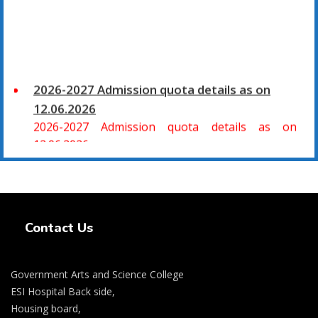
2026-2027 Admission quota details as on
12.06.2026
2026-2027 Admission quota details as on
12.06.2026
2026-27 கல்வியாண்டு கலை மற்றும் அறிவியல்
மாணாக்கர் சேர்க்கை
Swiss Rolex Replica Watches
சிவகாசி, அரசு கலை மற்றும் அறிவியல் கல்லூரியில்
Contact Us
08.06.2026 அன்று B.Sc., கணிதம், B.Sc., கணினி
அறிவியல், B.Sc., இயற்பியல், B.Sc., வேதியியல், B.Sc.,
விலங்கியல் ஆகிய அறிவியல் பாடப்பிரிவுகளுக்கும்,
Government Arts and Science College
09.06.2026 அன்று B.Com., வணிகவியல், B.B.A.,
ESI Hospital Back side,
வணிக நிர்வாகவியல், B.A., பொருளியல், B.A., வரலாறு
Housing board,