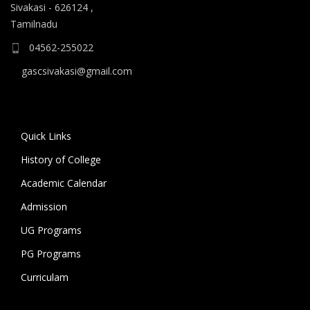
Sivakasi - 626124 ,
ஆகிய கலைப் பாடப்பிரிவுகளுக்கும், 10.06.2026 அன்று
Tamilnadu
B.A தமிழ், B.A ஆங்கிலம் ஆகிய மொழிப்
பாடப்பிரிவுகளுக்கும் முதல் கட்ட கலந்தாய்வு
04562-255022
நடைபெறுகிறது.
gascsivakasi@gmail.com
11.06.2026 அன்று அனைத்து அறிவியல்
பாடப்பிரிவுகளுக்குமான இரண்டாம் கட்ட கலந்தாய்வும்,
12.06.2026 அன்று அனைத்து கலைப் பாடப்பிரிவுகள்
Quick Links
மற்றும் மொழிப் பாடப்பிரிவுகளுக்குமான இரண்டாம் கட்ட
History of College
கலந்தாய்வும் நடைபெறுகிறது. 18.06.2026 அன்று
கல்லூரியில் உள்ள அனைத்து பாடப்பிரிவுகளுக்குமான
Academic Calendar
மூன்றாம் கட்ட கலந்தாய்வு நடைபெறுகிறது.
Admission
UG Programs
கலந்தாய்விற்கு அழைக்கப்படும் மாணவ/மாணவியர் உரிய
சான்றிதழ்கள் மற்றும் பெற்றோருடன் மேற்குறிப்பிட்ட
PG Programs
நாட்களில் காலை 9 மணிக்கு கல்லூரிக்கு வருகை தந்து
Curriculam
கலந்தாய்வில் பங்கேற்று வாய்ப்பினைப் பயன்படுத்தி
பயனடையுமாறு கல்லூரி முதல்வர் கேட்டுக்