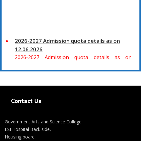
2026-2027 Admission quota details as on
12.06.2026
2026-2027 Admission quota details as on
12.06.2026
2026-27 கல்வியாண்டு கலை மற்றும் அறிவியல்
Swiss Rolex Replica Watches
மாணாக்கர் சேர்க்கை
சிவகாசி, அரசு கலை மற்றும் அறிவியல் கல்லூரியில்
Contact Us
08.06.2026 அன்று B.Sc., கணிதம், B.Sc., கணினி
அறிவியல், B.Sc., இயற்பியல், B.Sc., வேதியியல், B.Sc.,
Government Arts and Science College
விலங்கியல் ஆகிய அறிவியல் பாடப்பிரிவுகளுக்கும்,
ESI Hospital Back side,
09.06.2026 அன்று B.Com., வணிகவியல், B.B.A.,
Housing board,
வணிக நிர்வாகவியல், B.A., பொருளியல், B.A., வரலாறு