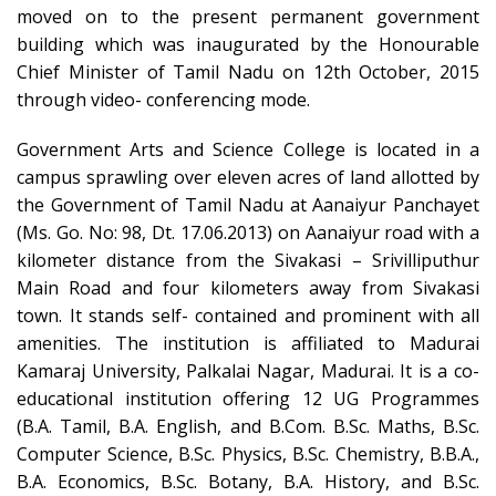
moved on to the present permanent government
building which was inaugurated by the Honourable
Chief Minister of Tamil Nadu on 12th October, 2015
through video- conferencing mode.
Government Arts and Science College is located in a
campus sprawling over eleven acres of land allotted by
the Government of Tamil Nadu at Aanaiyur Panchayet
(Ms. Go. No: 98, Dt. 17.06.2013) on Aanaiyur road with a
kilometer distance from the Sivakasi – Srivilliputhur
Main Road and four kilometers away from Sivakasi
town. It stands self- contained and prominent with all
amenities. The institution is affiliated to Madurai
Kamaraj University, Palkalai Nagar, Madurai. It is a co-
educational institution offering 12 UG Programmes
(B.A. Tamil, B.A. English, and B.Com. B.Sc. Maths, B.Sc.
Computer Science, B.Sc. Physics, B.Sc. Chemistry, B.B.A.,
B.A. Economics, B.Sc. Botany, B.A. History, and B.Sc.