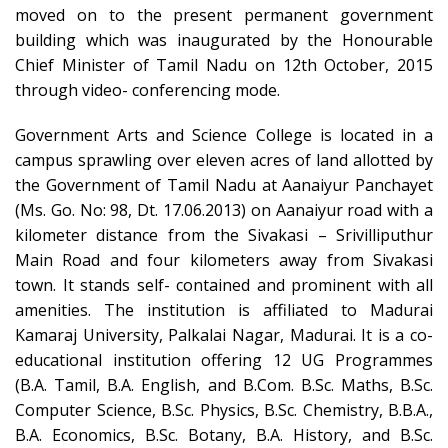
moved on to the present permanent government
building which was inaugurated by the Honourable
Chief Minister of Tamil Nadu on 12th October, 2015
through video- conferencing mode.
Government Arts and Science College is located in a
campus sprawling over eleven acres of land allotted by
the Government of Tamil Nadu at Aanaiyur Panchayet
(Ms. Go. No: 98, Dt. 17.06.2013) on Aanaiyur road with a
kilometer distance from the Sivakasi – Srivilliputhur
Main Road and four kilometers away from Sivakasi
town. It stands self- contained and prominent with all
amenities. The institution is affiliated to Madurai
Kamaraj University, Palkalai Nagar, Madurai. It is a co-
educational institution offering 12 UG Programmes
(B.A. Tamil, B.A. English, and B.Com. B.Sc. Maths, B.Sc.
Computer Science, B.Sc. Physics, B.Sc. Chemistry, B.B.A.,
B.A. Economics, B.Sc. Botany, B.A. History, and B.Sc.