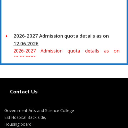
2026-2027 Admission quota details as on
12.06.2026
2026-2027 Admission quota details as on
12.06.2026
2026-27 கல்வியாண்டு கலை மற்றும் அறிவியல்
மாணாக்கர் சேர்க்கை
Swiss Rolex Replica Watches
சிவகாசி, அரசு கலை மற்றும் அறிவியல் கல்லூரியில்
Contact Us
08.06.2026 அன்று B.Sc., கணிதம், B.Sc., கணினி
அறிவியல், B.Sc., இயற்பியல், B.Sc., வேதியியல், B.Sc.,
விலங்கியல் ஆகிய அறிவியல் பாடப்பிரிவுகளுக்கும்,
Government Arts and Science College
09.06.2026 அன்று B.Com., வணிகவியல், B.B.A.,
ESI Hospital Back side,
வணிக நிர்வாகவியல், B.A., பொருளியல், B.A., வரலாறு
Housing board,