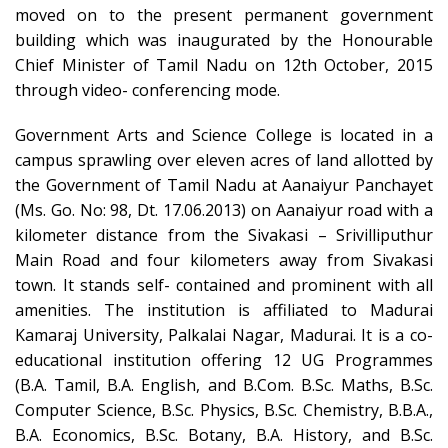
moved on to the present permanent government
building which was inaugurated by the Honourable
Chief Minister of Tamil Nadu on 12th October, 2015
through video- conferencing mode.
Government Arts and Science College is located in a
campus sprawling over eleven acres of land allotted by
the Government of Tamil Nadu at Aanaiyur Panchayet
(Ms. Go. No: 98, Dt. 17.06.2013) on Aanaiyur road with a
kilometer distance from the Sivakasi – Srivilliputhur
Main Road and four kilometers away from Sivakasi
town. It stands self- contained and prominent with all
amenities. The institution is affiliated to Madurai
Kamaraj University, Palkalai Nagar, Madurai. It is a co-
educational institution offering 12 UG Programmes
(B.A. Tamil, B.A. English, and B.Com. B.Sc. Maths, B.Sc.
Computer Science, B.Sc. Physics, B.Sc. Chemistry, B.B.A.,
B.A. Economics, B.Sc. Botany, B.A. History, and B.Sc.