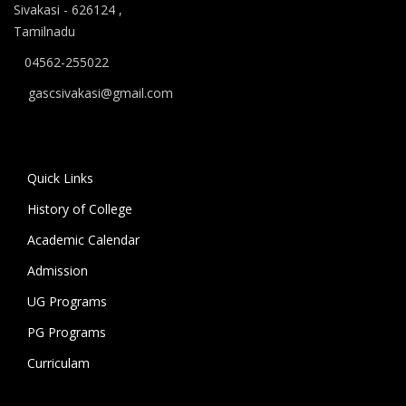
Sivakasi - 626124 ,
B.A தமிழ், B.A ஆங்கிலம் ஆகிய மொழிப்
Tamilnadu
பாடப்பிரிவுகளுக்கும் முதல் கட்ட கலந்தாய்வு
நடைபெறுகிறது.
04562-255022
gascsivakasi@gmail.com
11.06.2026 அன்று அனைத்து அறிவியல்
பாடப்பிரிவுகளுக்குமான இரண்டாம் கட்ட கலந்தாய்வும்,
12.06.2026 அன்று அனைத்து கலைப் பாடப்பிரிவுகள்
மற்றும் மொழிப் பாடப்பிரிவுகளுக்குமான இரண்டாம் கட்ட
Quick Links
கலந்தாய்வும் நடைபெறுகிறது. 18.06.2026 அன்று
History of College
கல்லூரியில் உள்ள அனைத்து பாடப்பிரிவுகளுக்குமான
Academic Calendar
மூன்றாம் கட்ட கலந்தாய்வு நடைபெறுகிறது.
Admission
கலந்தாய்விற்கு அழைக்கப்படும் மாணவ/மாணவியர் உரிய
UG Programs
சான்றிதழ்கள் மற்றும் பெற்றோருடன் மேற்குறிப்பிட்ட
PG Programs
நாட்களில் காலை 9 மணிக்கு கல்லூரிக்கு வருகை தந்து
கலந்தாய்வில் பங்கேற்று வாய்ப்பினைப் பயன்படுத்தி
Curriculam
பயனடையுமாறு கல்லூரி முதல்வர் கேட்டுக்
கொண்டுள்ளார்.