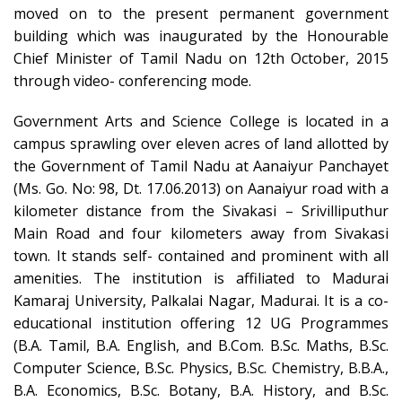
moved on to the present permanent government
building which was inaugurated by the Honourable
Chief Minister of Tamil Nadu on 12th October, 2015
through video- conferencing mode.
Government Arts and Science College is located in a
campus sprawling over eleven acres of land allotted by
the Government of Tamil Nadu at Aanaiyur Panchayet
(Ms. Go. No: 98, Dt. 17.06.2013) on Aanaiyur road with a
kilometer distance from the Sivakasi – Srivilliputhur
Main Road and four kilometers away from Sivakasi
town. It stands self- contained and prominent with all
amenities. The institution is affiliated to Madurai
Kamaraj University, Palkalai Nagar, Madurai. It is a co-
educational institution offering 12 UG Programmes
(B.A. Tamil, B.A. English, and B.Com. B.Sc. Maths, B.Sc.
Computer Science, B.Sc. Physics, B.Sc. Chemistry, B.B.A.,
B.A. Economics, B.Sc. Botany, B.A. History, and B.Sc.