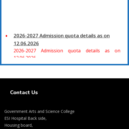
2026-2027 Admission quota details as on
12.06.2026
2026-2027 Admission quota details as on
12.06.2026
2026-27 கல்வியாண்டு கலை மற்றும் அறிவியல்
மாணாக்கர் சேர்க்கை
Swiss Rolex Replica Watches
சிவகாசி, அரசு கலை மற்றும் அறிவியல் கல்லூரியில்
Contact Us
08.06.2026 அன்று B.Sc., கணிதம், B.Sc., கணினி
அறிவியல், B.Sc., இயற்பியல், B.Sc., வேதியியல், B.Sc.,
விலங்கியல் ஆகிய அறிவியல் பாடப்பிரிவுகளுக்கும்,
Government Arts and Science College
09.06.2026 அன்று B.Com., வணிகவியல், B.B.A.,
ESI Hospital Back side,
வணிக நிர்வாகவியல், B.A., பொருளியல், B.A., வரலாறு
Housing board,