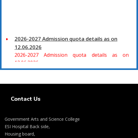
2026-2027 Admission quota details as on
12.06.2026
2026-2027 Admission quota details as on
12.06.2026
2026-27 கல்வியாண்டு கலை மற்றும் அறிவியல்
Swiss Rolex Replica Watches
மாணாக்கர் சேர்க்கை
சிவகாசி, அரசு கலை மற்றும் அறிவியல் கல்லூரியில்
Contact Us
08.06.2026 அன்று B.Sc., கணிதம், B.Sc., கணினி
அறிவியல், B.Sc., இயற்பியல், B.Sc., வேதியியல், B.Sc.,
விலங்கியல் ஆகிய அறிவியல் பாடப்பிரிவுகளுக்கும்,
Government Arts and Science College
09.06.2026 அன்று B.Com., வணிகவியல், B.B.A.,
ESI Hospital Back side,
வணிக நிர்வாகவியல், B.A., பொருளியல், B.A., வரலாறு
Housing board,