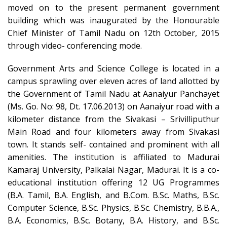
moved on to the present permanent government
building which was inaugurated by the Honourable
Chief Minister of Tamil Nadu on 12th October, 2015
through video- conferencing mode.
Government Arts and Science College is located in a
campus sprawling over eleven acres of land allotted by
the Government of Tamil Nadu at Aanaiyur Panchayet
(Ms. Go. No: 98, Dt. 17.06.2013) on Aanaiyur road with a
kilometer distance from the Sivakasi – Srivilliputhur
Main Road and four kilometers away from Sivakasi
town. It stands self- contained and prominent with all
amenities. The institution is affiliated to Madurai
Kamaraj University, Palkalai Nagar, Madurai. It is a co-
educational institution offering 12 UG Programmes
(B.A. Tamil, B.A. English, and B.Com. B.Sc. Maths, B.Sc.
Computer Science, B.Sc. Physics, B.Sc. Chemistry, B.B.A.,
B.A. Economics, B.Sc. Botany, B.A. History, and B.Sc.