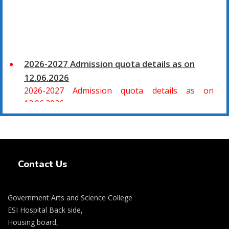
2026-2027 Admission quota details as on
12.06.2026
2026-2027 Admission quota details as on
12.06.2026
2026-27 கல்வியாண்டு கலை மற்றும் அறிவியல்
மாணாக்கர் சேர்க்கை
Swiss Rolex Replica Watches
சிவகாசி, அரசு கலை மற்றும் அறிவியல் கல்லூரியில்
Contact Us
08.06.2026 அன்று B.Sc., கணிதம், B.Sc., கணினி
அறிவியல், B.Sc., இயற்பியல், B.Sc., வேதியியல், B.Sc.,
விலங்கியல் ஆகிய அறிவியல் பாடப்பிரிவுகளுக்கும்,
Government Arts and Science College
09.06.2026 அன்று B.Com., வணிகவியல், B.B.A.,
ESI Hospital Back side,
வணிக நிர்வாகவியல், B.A., பொருளியல், B.A., வரலாறு
Housing board,