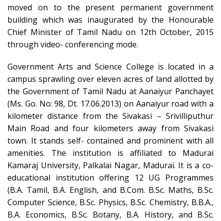
moved on to the present permanent government
building which was inaugurated by the Honourable
Chief Minister of Tamil Nadu on 12th October, 2015
through video- conferencing mode.
Government Arts and Science College is located in a
campus sprawling over eleven acres of land allotted by
the Government of Tamil Nadu at Aanaiyur Panchayet
(Ms. Go. No: 98, Dt. 17.06.2013) on Aanaiyur road with a
kilometer distance from the Sivakasi – Srivilliputhur
Main Road and four kilometers away from Sivakasi
town. It stands self- contained and prominent with all
amenities. The institution is affiliated to Madurai
Kamaraj University, Palkalai Nagar, Madurai. It is a co-
educational institution offering 12 UG Programmes
(B.A. Tamil, B.A. English, and B.Com. B.Sc. Maths, B.Sc.
Computer Science, B.Sc. Physics, B.Sc. Chemistry, B.B.A.,
B.A. Economics, B.Sc. Botany, B.A. History, and B.Sc.