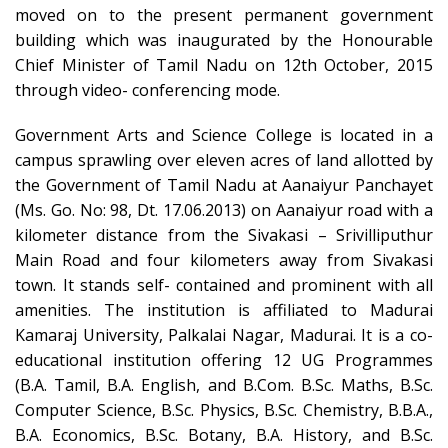
moved on to the present permanent government
building which was inaugurated by the Honourable
Chief Minister of Tamil Nadu on 12th October, 2015
through video- conferencing mode.
Government Arts and Science College is located in a
campus sprawling over eleven acres of land allotted by
the Government of Tamil Nadu at Aanaiyur Panchayet
(Ms. Go. No: 98, Dt. 17.06.2013) on Aanaiyur road with a
kilometer distance from the Sivakasi – Srivilliputhur
Main Road and four kilometers away from Sivakasi
town. It stands self- contained and prominent with all
amenities. The institution is affiliated to Madurai
Kamaraj University, Palkalai Nagar, Madurai. It is a co-
educational institution offering 12 UG Programmes
(B.A. Tamil, B.A. English, and B.Com. B.Sc. Maths, B.Sc.
Computer Science, B.Sc. Physics, B.Sc. Chemistry, B.B.A.,
B.A. Economics, B.Sc. Botany, B.A. History, and B.Sc.