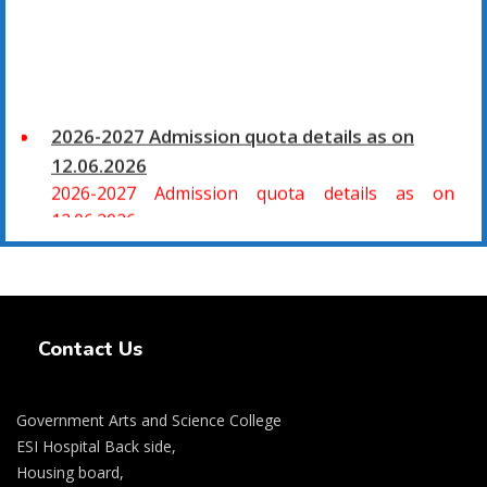
2026-2027 Admission quota details as on
12.06.2026
2026-2027 Admission quota details as on
12.06.2026
2026-27 கல்வியாண்டு கலை மற்றும் அறிவியல்
மாணாக்கர் சேர்க்கை
Swiss Rolex Replica Watches
சிவகாசி, அரசு கலை மற்றும் அறிவியல் கல்லூரியில்
Contact Us
08.06.2026 அன்று B.Sc., கணிதம், B.Sc., கணினி
அறிவியல், B.Sc., இயற்பியல், B.Sc., வேதியியல், B.Sc.,
விலங்கியல் ஆகிய அறிவியல் பாடப்பிரிவுகளுக்கும்,
Government Arts and Science College
09.06.2026 அன்று B.Com., வணிகவியல், B.B.A.,
ESI Hospital Back side,
வணிக நிர்வாகவியல், B.A., பொருளியல், B.A., வரலாறு
Housing board,