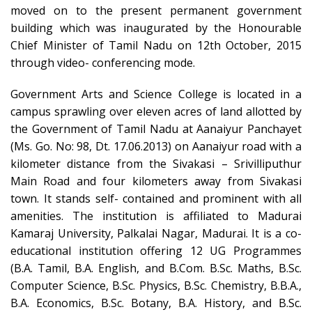
moved on to the present permanent government
building which was inaugurated by the Honourable
Chief Minister of Tamil Nadu on 12th October, 2015
through video- conferencing mode.
Government Arts and Science College is located in a
campus sprawling over eleven acres of land allotted by
the Government of Tamil Nadu at Aanaiyur Panchayet
(Ms. Go. No: 98, Dt. 17.06.2013) on Aanaiyur road with a
kilometer distance from the Sivakasi – Srivilliputhur
Main Road and four kilometers away from Sivakasi
town. It stands self- contained and prominent with all
amenities. The institution is affiliated to Madurai
Kamaraj University, Palkalai Nagar, Madurai. It is a co-
educational institution offering 12 UG Programmes
(B.A. Tamil, B.A. English, and B.Com. B.Sc. Maths, B.Sc.
Computer Science, B.Sc. Physics, B.Sc. Chemistry, B.B.A.,
B.A. Economics, B.Sc. Botany, B.A. History, and B.Sc.