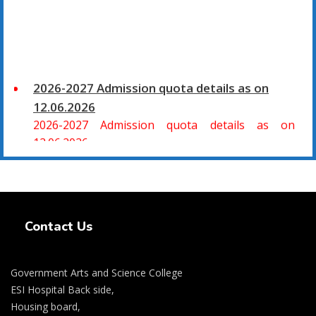
2026-2027 Admission quota details as on
12.06.2026
2026-2027 Admission quota details as on
12.06.2026
2026-27 கல்வியாண்டு கலை மற்றும் அறிவியல்
மாணாக்கர் சேர்க்கை
Swiss Rolex Replica Watches
சிவகாசி, அரசு கலை மற்றும் அறிவியல் கல்லூரியில்
Contact Us
08.06.2026 அன்று B.Sc., கணிதம், B.Sc., கணினி
அறிவியல், B.Sc., இயற்பியல், B.Sc., வேதியியல், B.Sc.,
விலங்கியல் ஆகிய அறிவியல் பாடப்பிரிவுகளுக்கும்,
Government Arts and Science College
09.06.2026 அன்று B.Com., வணிகவியல், B.B.A.,
ESI Hospital Back side,
வணிக நிர்வாகவியல், B.A., பொருளியல், B.A., வரலாறு
Housing board,