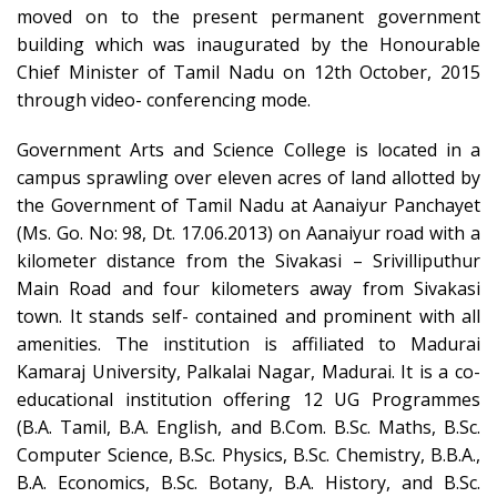
moved on to the present permanent government
building which was inaugurated by the Honourable
Chief Minister of Tamil Nadu on 12th October, 2015
through video- conferencing mode.
Government Arts and Science College is located in a
campus sprawling over eleven acres of land allotted by
the Government of Tamil Nadu at Aanaiyur Panchayet
(Ms. Go. No: 98, Dt. 17.06.2013) on Aanaiyur road with a
kilometer distance from the Sivakasi – Srivilliputhur
Main Road and four kilometers away from Sivakasi
town. It stands self- contained and prominent with all
amenities. The institution is affiliated to Madurai
Kamaraj University, Palkalai Nagar, Madurai. It is a co-
educational institution offering 12 UG Programmes
(B.A. Tamil, B.A. English, and B.Com. B.Sc. Maths, B.Sc.
Computer Science, B.Sc. Physics, B.Sc. Chemistry, B.B.A.,
B.A. Economics, B.Sc. Botany, B.A. History, and B.Sc.