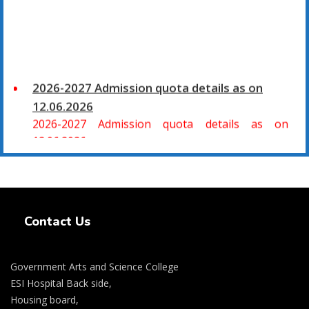
2026-2027 Admission quota details as on
12.06.2026
2026-2027 Admission quota details as on
12.06.2026
2026-27 கல்வியாண்டு கலை மற்றும் அறிவியல்
Swiss Rolex Replica Watches
மாணாக்கர் சேர்க்கை
சிவகாசி, அரசு கலை மற்றும் அறிவியல் கல்லூரியில்
Contact Us
08.06.2026 அன்று B.Sc., கணிதம், B.Sc., கணினி
அறிவியல், B.Sc., இயற்பியல், B.Sc., வேதியியல், B.Sc.,
விலங்கியல் ஆகிய அறிவியல் பாடப்பிரிவுகளுக்கும்,
Government Arts and Science College
09.06.2026 அன்று B.Com., வணிகவியல், B.B.A.,
ESI Hospital Back side,
வணிக நிர்வாகவியல், B.A., பொருளியல், B.A., வரலாறு
Housing board,