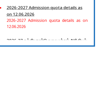
2026-2027 Admission quota details as
on 12.06.2026
2026-2027 Admission quota details as on
12.06.2026
2026-27 கல்வியாண்டு கலை மற்றும் அறிவியல்
மாணாக்கர் சேர்க்கை
சிவகாசி, அரசு கலை மற்றும் அறிவியல் கல்லூரியில்
08.06.2026 அன்று B.Sc., கணிதம், B.Sc., கணினி
அறிவியல், B.Sc., இயற்பியல், B.Sc., வேதியியல்,
B.Sc., விலங்கியல் ஆகிய அறிவியல்
பாடப்பிரிவுகளுக்கும், 09.06.2026 அன்று B.Com.,
வணிகவியல், B.B.A., வணிக நிர்வாகவியல், B.A.,
பொருளியல், B.A., வரலாறு ஆகிய கலைப்
பாடப்பிரிவுகளுக்கும், 10.06.2026 அன்று B.A
தமிழ், B.A ஆங்கிலம் ஆகிய மொழிப்
பாடப்பிரிவுகளுக்கும் முதல் கட்ட கலந்தாய்வு