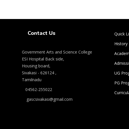
Swiss Rolex Replica Watches
Contact Us
Quick L
History
Government Arts and Science College
Academi
ESI Hospital Back side,
Admiss
Housing board,
Sivakasi - 626124 ,
UG Pro
Tamilnadu
PG Pro
04562-255022
Curricu
gascsivakasi@gmail.com