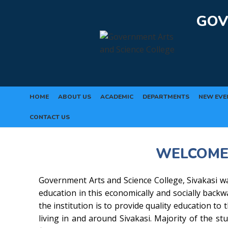
Rolex Replica Uhren Deutschland
GOV
HOME
ABOUT US
ACADEMIC
DEPARTMENTS
NEW EVE
CONTACT US
WELCOME
Government Arts and Science College, Sivakasi wa
education in this economically and socially back
the institution is to provide quality education to
living in and around Sivakasi. Majority of the stu