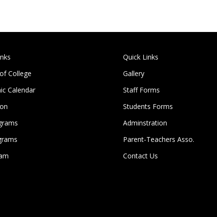
inks
Quick Links
 of College
Gallery
c Calendar
Staff Forms
ion
Students Forms
grams
Adminstration
grams
Parent-Teachers Asso.
lam
Contact Us