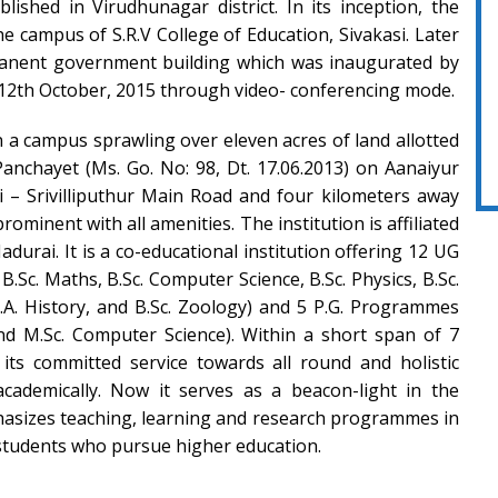
lished in Virudhunagar district. In its inception, the
he campus of S.R.V College of Education, Sivakasi. Later
manent government building which was inaugurated by
12th October, 2015 through video- conferencing mode.
n a campus sprawling over eleven acres of land allotted
nchayet (Ms. Go. No: 98, Dt. 17.06.2013) on Aanaiyur
i – Srivilliputhur Main Road and four kilometers away
rominent with all amenities. The institution is affiliated
durai. It is a co-educational institution offering 12 UG
.Sc. Maths, B.Sc. Computer Science, B.Sc. Physics, B.Sc.
 B.A. History, and B.Sc. Zoology) and 5 P.G. Programmes
nd M.Sc. Computer Science). Within a short span of 7
 its committed service towards all round and holistic
academically. Now it serves as a beacon-light in the
hasizes teaching, learning and research programmes in
f students who pursue higher education.