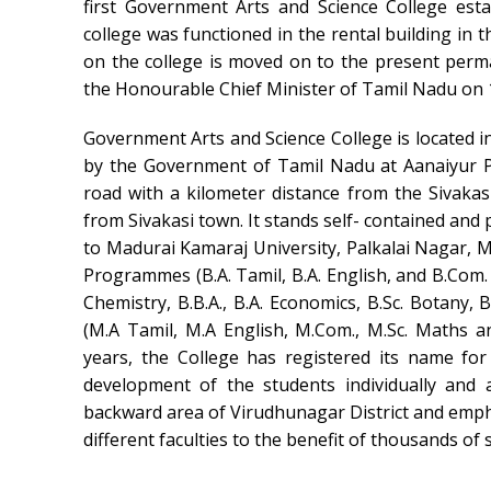
first Government Arts and Science College estab
college was functioned in the rental building in t
on the college is moved on to the present per
the Honourable Chief Minister of Tamil Nadu on 
Government Arts and Science College is located i
by the Government of Tamil Nadu at Aanaiyur Pa
road with a kilometer distance from the Sivakas
from Sivakasi town. It stands self- contained and p
to Madurai Kamaraj University, Palkalai Nagar, Ma
Programmes (B.A. Tamil, B.A. English, and B.Com. B
Chemistry, B.B.A., B.A. Economics, B.Sc. Botany,
(M.A Tamil, M.A English, M.Com., M.Sc. Maths a
years, the College has registered its name for
development of the students individually and 
backward area of Virudhunagar District and emp
different faculties to the benefit of thousands o