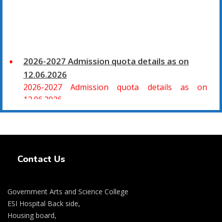
2026-2027 Admission quota details as on
12.06.2026
2026-2027 Admission quota details as on
12.06.2026
2026-27 கல்வியாண்டு கலை மற்றும் அறிவியல்
மாணாக்கர் சேர்க்கை
Swiss Rolex Replica Watches
சிவகாசி, அரசு கலை மற்றும் அறிவியல் கல்லூரியில்
Contact Us
08.06.2026 அன்று B.Sc., கணிதம், B.Sc., கணினி
அறிவியல், B.Sc., இயற்பியல், B.Sc., வேதியியல், B.Sc.,
விலங்கியல் ஆகிய அறிவியல் பாடப்பிரிவுகளுக்கும்,
Government Arts and Science College
09.06.2026 அன்று B.Com., வணிகவியல், B.B.A.,
ESI Hospital Back side,
வணிக நிர்வாகவியல், B.A., பொருளியல், B.A., வரலாறு
Housing board,