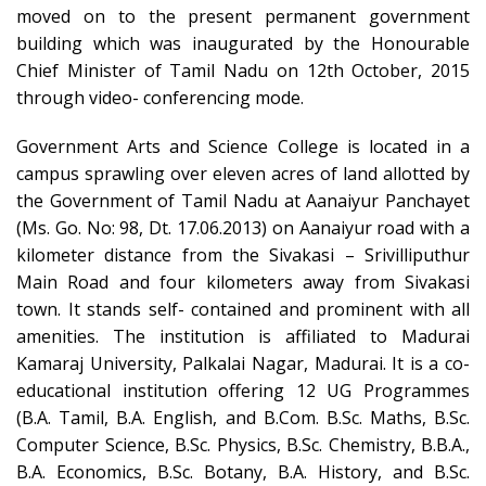
moved on to the present permanent government
building which was inaugurated by the Honourable
Chief Minister of Tamil Nadu on 12th October, 2015
through video- conferencing mode.
Government Arts and Science College is located in a
campus sprawling over eleven acres of land allotted by
the Government of Tamil Nadu at Aanaiyur Panchayet
(Ms. Go. No: 98, Dt. 17.06.2013) on Aanaiyur road with a
kilometer distance from the Sivakasi – Srivilliputhur
Main Road and four kilometers away from Sivakasi
town. It stands self- contained and prominent with all
amenities. The institution is affiliated to Madurai
Kamaraj University, Palkalai Nagar, Madurai. It is a co-
educational institution offering 12 UG Programmes
(B.A. Tamil, B.A. English, and B.Com. B.Sc. Maths, B.Sc.
Computer Science, B.Sc. Physics, B.Sc. Chemistry, B.B.A.,
B.A. Economics, B.Sc. Botany, B.A. History, and B.Sc.