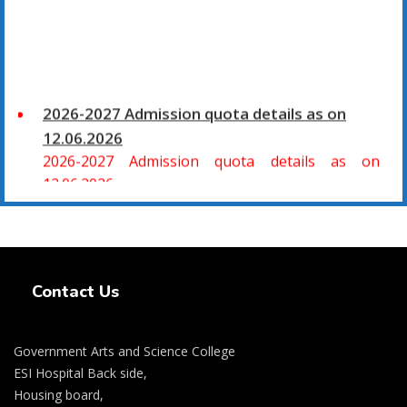
2026-2027 Admission quota details as on
12.06.2026
2026-2027 Admission quota details as on
12.06.2026
2026-27 கல்வியாண்டு கலை மற்றும் அறிவியல்
மாணாக்கர் சேர்க்கை
Swiss Rolex Replica Watches
சிவகாசி, அரசு கலை மற்றும் அறிவியல் கல்லூரியில்
Contact Us
08.06.2026 அன்று B.Sc., கணிதம், B.Sc., கணினி
அறிவியல், B.Sc., இயற்பியல், B.Sc., வேதியியல், B.Sc.,
விலங்கியல் ஆகிய அறிவியல் பாடப்பிரிவுகளுக்கும்,
Government Arts and Science College
09.06.2026 அன்று B.Com., வணிகவியல், B.B.A.,
ESI Hospital Back side,
வணிக நிர்வாகவியல், B.A., பொருளியல், B.A., வரலாறு
Housing board,