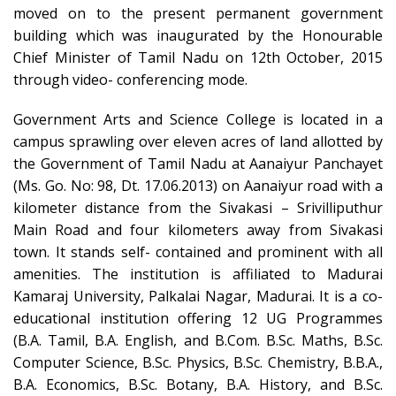
moved on to the present permanent government
building which was inaugurated by the Honourable
Chief Minister of Tamil Nadu on 12th October, 2015
through video- conferencing mode.
Government Arts and Science College is located in a
campus sprawling over eleven acres of land allotted by
the Government of Tamil Nadu at Aanaiyur Panchayet
(Ms. Go. No: 98, Dt. 17.06.2013) on Aanaiyur road with a
kilometer distance from the Sivakasi – Srivilliputhur
Main Road and four kilometers away from Sivakasi
town. It stands self- contained and prominent with all
amenities. The institution is affiliated to Madurai
Kamaraj University, Palkalai Nagar, Madurai. It is a co-
educational institution offering 12 UG Programmes
(B.A. Tamil, B.A. English, and B.Com. B.Sc. Maths, B.Sc.
Computer Science, B.Sc. Physics, B.Sc. Chemistry, B.B.A.,
B.A. Economics, B.Sc. Botany, B.A. History, and B.Sc.