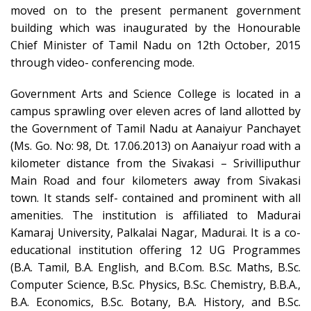
moved on to the present permanent government
building which was inaugurated by the Honourable
Chief Minister of Tamil Nadu on 12th October, 2015
through video- conferencing mode.
Government Arts and Science College is located in a
campus sprawling over eleven acres of land allotted by
the Government of Tamil Nadu at Aanaiyur Panchayet
(Ms. Go. No: 98, Dt. 17.06.2013) on Aanaiyur road with a
kilometer distance from the Sivakasi – Srivilliputhur
Main Road and four kilometers away from Sivakasi
town. It stands self- contained and prominent with all
amenities. The institution is affiliated to Madurai
Kamaraj University, Palkalai Nagar, Madurai. It is a co-
educational institution offering 12 UG Programmes
(B.A. Tamil, B.A. English, and B.Com. B.Sc. Maths, B.Sc.
Computer Science, B.Sc. Physics, B.Sc. Chemistry, B.B.A.,
B.A. Economics, B.Sc. Botany, B.A. History, and B.Sc.