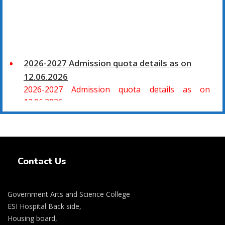
2026-2027 Admission quota details as on
12.06.2026
2026-2027 Admission quota details as on
12.06.2026
2026-27 கல்வியாண்டு கலை மற்றும் அறிவியல்
மாணாக்கர் சேர்க்கை
Swiss Rolex Replica Watches
சிவகாசி, அரசு கலை மற்றும் அறிவியல் கல்லூரியில்
Contact Us
08.06.2026 அன்று B.Sc., கணிதம், B.Sc., கணினி
அறிவியல், B.Sc., இயற்பியல், B.Sc., வேதியியல், B.Sc.,
விலங்கியல் ஆகிய அறிவியல் பாடப்பிரிவுகளுக்கும்,
Government Arts and Science College
09.06.2026 அன்று B.Com., வணிகவியல், B.B.A.,
ESI Hospital Back side,
வணிக நிர்வாகவியல், B.A., பொருளியல், B.A., வரலாறு
Housing board,