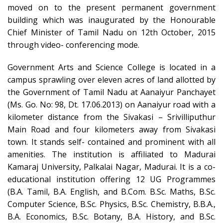
moved on to the present permanent government
building which was inaugurated by the Honourable
Chief Minister of Tamil Nadu on 12th October, 2015
through video- conferencing mode.
Government Arts and Science College is located in a
campus sprawling over eleven acres of land allotted by
the Government of Tamil Nadu at Aanaiyur Panchayet
(Ms. Go. No: 98, Dt. 17.06.2013) on Aanaiyur road with a
kilometer distance from the Sivakasi – Srivilliputhur
Main Road and four kilometers away from Sivakasi
town. It stands self- contained and prominent with all
amenities. The institution is affiliated to Madurai
Kamaraj University, Palkalai Nagar, Madurai. It is a co-
educational institution offering 12 UG Programmes
(B.A. Tamil, B.A. English, and B.Com. B.Sc. Maths, B.Sc.
Computer Science, B.Sc. Physics, B.Sc. Chemistry, B.B.A.,
B.A. Economics, B.Sc. Botany, B.A. History, and B.Sc.