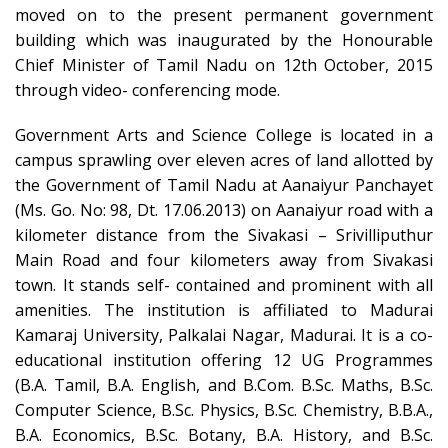
moved on to the present permanent government
building which was inaugurated by the Honourable
Chief Minister of Tamil Nadu on 12th October, 2015
through video- conferencing mode.
Government Arts and Science College is located in a
campus sprawling over eleven acres of land allotted by
the Government of Tamil Nadu at Aanaiyur Panchayet
(Ms. Go. No: 98, Dt. 17.06.2013) on Aanaiyur road with a
kilometer distance from the Sivakasi – Srivilliputhur
Main Road and four kilometers away from Sivakasi
town. It stands self- contained and prominent with all
amenities. The institution is affiliated to Madurai
Kamaraj University, Palkalai Nagar, Madurai. It is a co-
educational institution offering 12 UG Programmes
(B.A. Tamil, B.A. English, and B.Com. B.Sc. Maths, B.Sc.
Computer Science, B.Sc. Physics, B.Sc. Chemistry, B.B.A.,
B.A. Economics, B.Sc. Botany, B.A. History, and B.Sc.