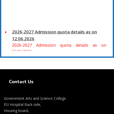
2026-2027 Admission quota details as on
12.06.2026
2026-2027 Admission quota details as on
12.06.2026
2026-27 கல்வியாண்டு கலை மற்றும் அறிவியல்
மாணாக்கர் சேர்க்கை
Swiss Rolex Replica Watches
சிவகாசி, அரசு கலை மற்றும் அறிவியல் கல்லூரியில்
Contact Us
08.06.2026 அன்று B.Sc., கணிதம், B.Sc., கணினி
அறிவியல், B.Sc., இயற்பியல், B.Sc., வேதியியல், B.Sc.,
விலங்கியல் ஆகிய அறிவியல் பாடப்பிரிவுகளுக்கும்,
Government Arts and Science College
09.06.2026 அன்று B.Com., வணிகவியல், B.B.A.,
ESI Hospital Back side,
வணிக நிர்வாகவியல், B.A., பொருளியல், B.A., வரலாறு
Housing board,