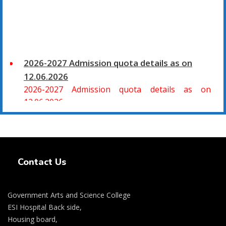
2026-2027 Admission quota details as on
12.06.2026
2026-2027 Admission quota details as on
12.06.2026
2026-27 கல்வியாண்டு கலை மற்றும் அறிவியல்
மாணாக்கர் சேர்க்கை
Swiss Rolex Replica Watches
சிவகாசி, அரசு கலை மற்றும் அறிவியல் கல்லூரியில்
Contact Us
08.06.2026 அன்று B.Sc., கணிதம், B.Sc., கணினி
அறிவியல், B.Sc., இயற்பியல், B.Sc., வேதியியல், B.Sc.,
விலங்கியல் ஆகிய அறிவியல் பாடப்பிரிவுகளுக்கும்,
Government Arts and Science College
09.06.2026 அன்று B.Com., வணிகவியல், B.B.A.,
ESI Hospital Back side,
வணிக நிர்வாகவியல், B.A., பொருளியல், B.A., வரலாறு
Housing board,