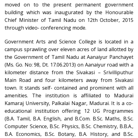
moved on to the present permanent government
building which was inaugurated by the Honourable
Chief Minister of Tamil Nadu on 12th October, 2015
through video- conferencing mode.
Government Arts and Science College is located in a
campus sprawling over eleven acres of land allotted by
the Government of Tamil Nadu at Aanaiyur Panchayet
(Ms. Go. No: 98, Dt. 17.06.2013) on Aanaiyur road with a
kilometer distance from the Sivakasi – Srivilliputhur
Main Road and four kilometers away from Sivakasi
town. It stands self- contained and prominent with all
amenities. The institution is affiliated to Madurai
Kamaraj University, Palkalai Nagar, Madurai. It is a co-
educational institution offering 12 UG Programmes
(B.A. Tamil, B.A. English, and B.Com. B.Sc. Maths, B.Sc.
Computer Science, B.Sc. Physics, B.Sc. Chemistry, B.B.A.,
B.A. Economics, B.Sc. Botany, B.A. History, and B.Sc.