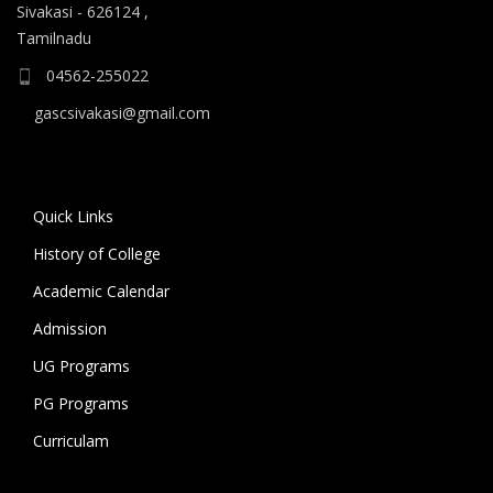
ஆகிய கலைப் பாடப்பிரிவுகளுக்கும், 10.06.2026 அன்று
Sivakasi - 626124 ,
B.A தமிழ், B.A ஆங்கிலம் ஆகிய மொழிப்
Tamilnadu
பாடப்பிரிவுகளுக்கும் முதல் கட்ட கலந்தாய்வு
04562-255022
நடைபெறுகிறது.
gascsivakasi@gmail.com
11.06.2026 அன்று அனைத்து அறிவியல்
பாடப்பிரிவுகளுக்குமான இரண்டாம் கட்ட கலந்தாய்வும்,
12.06.2026 அன்று அனைத்து கலைப் பாடப்பிரிவுகள்
Quick Links
மற்றும் மொழிப் பாடப்பிரிவுகளுக்குமான இரண்டாம் கட்ட
History of College
கலந்தாய்வும் நடைபெறுகிறது. 18.06.2026 அன்று
கல்லூரியில் உள்ள அனைத்து பாடப்பிரிவுகளுக்குமான
Academic Calendar
மூன்றாம் கட்ட கலந்தாய்வு நடைபெறுகிறது.
Admission
UG Programs
கலந்தாய்விற்கு அழைக்கப்படும் மாணவ/மாணவியர் உரிய
சான்றிதழ்கள் மற்றும் பெற்றோருடன் மேற்குறிப்பிட்ட
PG Programs
நாட்களில் காலை 9 மணிக்கு கல்லூரிக்கு வருகை தந்து
Curriculam
கலந்தாய்வில் பங்கேற்று வாய்ப்பினைப் பயன்படுத்தி
பயனடையுமாறு கல்லூரி முதல்வர் கேட்டுக்