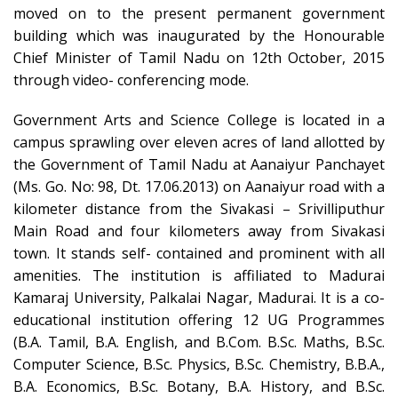
moved on to the present permanent government
building which was inaugurated by the Honourable
Chief Minister of Tamil Nadu on 12th October, 2015
through video- conferencing mode.
Government Arts and Science College is located in a
campus sprawling over eleven acres of land allotted by
the Government of Tamil Nadu at Aanaiyur Panchayet
(Ms. Go. No: 98, Dt. 17.06.2013) on Aanaiyur road with a
kilometer distance from the Sivakasi – Srivilliputhur
Main Road and four kilometers away from Sivakasi
town. It stands self- contained and prominent with all
amenities. The institution is affiliated to Madurai
Kamaraj University, Palkalai Nagar, Madurai. It is a co-
educational institution offering 12 UG Programmes
(B.A. Tamil, B.A. English, and B.Com. B.Sc. Maths, B.Sc.
Computer Science, B.Sc. Physics, B.Sc. Chemistry, B.B.A.,
B.A. Economics, B.Sc. Botany, B.A. History, and B.Sc.