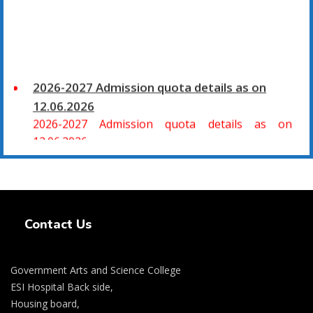
2026-2027 Admission quota details as on
12.06.2026
2026-2027 Admission quota details as on
12.06.2026
2026-27 கல்வியாண்டு கலை மற்றும் அறிவியல்
மாணாக்கர் சேர்க்கை
Swiss Rolex Replica Watches
சிவகாசி, அரசு கலை மற்றும் அறிவியல் கல்லூரியில்
Contact Us
08.06.2026 அன்று B.Sc., கணிதம், B.Sc., கணினி
அறிவியல், B.Sc., இயற்பியல், B.Sc., வேதியியல், B.Sc.,
விலங்கியல் ஆகிய அறிவியல் பாடப்பிரிவுகளுக்கும்,
Government Arts and Science College
09.06.2026 அன்று B.Com., வணிகவியல், B.B.A.,
ESI Hospital Back side,
வணிக நிர்வாகவியல், B.A., பொருளியல், B.A., வரலாறு
Housing board,