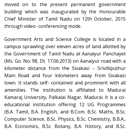
moved on to the present permanent government
building which was inaugurated by the Honourable
Chief Minister of Tamil Nadu on 12th October, 2015
through video- conferencing mode.
Government Arts and Science College is located in a
campus sprawling over eleven acres of land allotted by
the Government of Tamil Nadu at Aanaiyur Panchayet
(Ms. Go. No: 98, Dt. 17.06.2013) on Aanaiyur road with a
kilometer distance from the Sivakasi – Srivilliputhur
Main Road and four kilometers away from Sivakasi
town. It stands self- contained and prominent with all
amenities. The institution is affiliated to Madurai
Kamaraj University, Palkalai Nagar, Madurai. It is a co-
educational institution offering 12 UG Programmes
(B.A. Tamil, B.A. English, and B.Com. B.Sc. Maths, B.Sc.
Computer Science, B.Sc. Physics, B.Sc. Chemistry, B.B.A.,
B.A. Economics, B.Sc. Botany, B.A. History, and B.Sc.