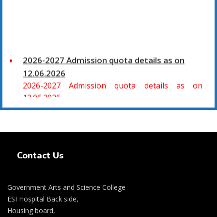
2026-2027 Admission quota details as on
12.06.2026
2026-2027 Admission quota details as on
12.06.2026
2026-27 கல்வியாண்டு கலை மற்றும் அறிவியல்
மாணாக்கர் சேர்க்கை
Swiss Rolex Replica Watches
சிவகாசி, அரசு கலை மற்றும் அறிவியல் கல்லூரியில்
Contact Us
08.06.2026 அன்று B.Sc., கணிதம், B.Sc., கணினி
அறிவியல், B.Sc., இயற்பியல், B.Sc., வேதியியல், B.Sc.,
விலங்கியல் ஆகிய அறிவியல் பாடப்பிரிவுகளுக்கும்,
Government Arts and Science College
09.06.2026 அன்று B.Com., வணிகவியல், B.B.A.,
ESI Hospital Back side,
வணிக நிர்வாகவியல், B.A., பொருளியல், B.A., வரலாறு
Housing board,