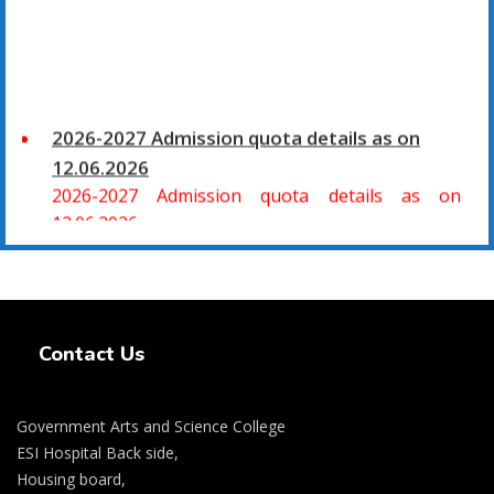
2026-2027 Admission quota details as on
12.06.2026
2026-2027 Admission quota details as on
12.06.2026
2026-27 கல்வியாண்டு கலை மற்றும் அறிவியல்
மாணாக்கர் சேர்க்கை
Swiss Rolex Replica Watches
சிவகாசி, அரசு கலை மற்றும் அறிவியல் கல்லூரியில்
Contact Us
08.06.2026 அன்று B.Sc., கணிதம், B.Sc., கணினி
அறிவியல், B.Sc., இயற்பியல், B.Sc., வேதியியல், B.Sc.,
விலங்கியல் ஆகிய அறிவியல் பாடப்பிரிவுகளுக்கும்,
Government Arts and Science College
09.06.2026 அன்று B.Com., வணிகவியல், B.B.A.,
ESI Hospital Back side,
வணிக நிர்வாகவியல், B.A., பொருளியல், B.A., வரலாறு
Housing board,