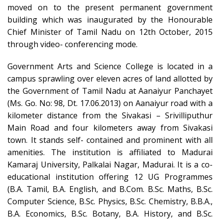
moved on to the present permanent government
building which was inaugurated by the Honourable
Chief Minister of Tamil Nadu on 12th October, 2015
through video- conferencing mode.
Government Arts and Science College is located in a
campus sprawling over eleven acres of land allotted by
the Government of Tamil Nadu at Aanaiyur Panchayet
(Ms. Go. No: 98, Dt. 17.06.2013) on Aanaiyur road with a
kilometer distance from the Sivakasi – Srivilliputhur
Main Road and four kilometers away from Sivakasi
town. It stands self- contained and prominent with all
amenities. The institution is affiliated to Madurai
Kamaraj University, Palkalai Nagar, Madurai. It is a co-
educational institution offering 12 UG Programmes
(B.A. Tamil, B.A. English, and B.Com. B.Sc. Maths, B.Sc.
Computer Science, B.Sc. Physics, B.Sc. Chemistry, B.B.A.,
B.A. Economics, B.Sc. Botany, B.A. History, and B.Sc.