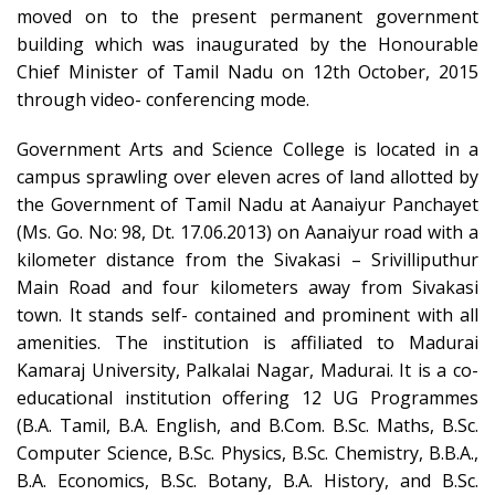
moved on to the present permanent government
building which was inaugurated by the Honourable
Chief Minister of Tamil Nadu on 12th October, 2015
through video- conferencing mode.
Government Arts and Science College is located in a
campus sprawling over eleven acres of land allotted by
the Government of Tamil Nadu at Aanaiyur Panchayet
(Ms. Go. No: 98, Dt. 17.06.2013) on Aanaiyur road with a
kilometer distance from the Sivakasi – Srivilliputhur
Main Road and four kilometers away from Sivakasi
town. It stands self- contained and prominent with all
amenities. The institution is affiliated to Madurai
Kamaraj University, Palkalai Nagar, Madurai. It is a co-
educational institution offering 12 UG Programmes
(B.A. Tamil, B.A. English, and B.Com. B.Sc. Maths, B.Sc.
Computer Science, B.Sc. Physics, B.Sc. Chemistry, B.B.A.,
B.A. Economics, B.Sc. Botany, B.A. History, and B.Sc.