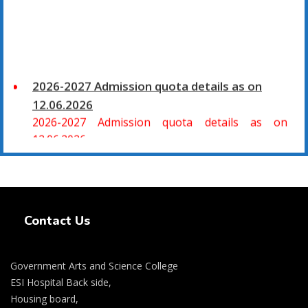
2026-2027 Admission quota details as on
12.06.2026
2026-2027 Admission quota details as on
12.06.2026
2026-27 கல்வியாண்டு கலை மற்றும் அறிவியல்
மாணாக்கர் சேர்க்கை
Swiss Rolex Replica Watches
சிவகாசி, அரசு கலை மற்றும் அறிவியல் கல்லூரியில்
Contact Us
08.06.2026 அன்று B.Sc., கணிதம், B.Sc., கணினி
அறிவியல், B.Sc., இயற்பியல், B.Sc., வேதியியல், B.Sc.,
விலங்கியல் ஆகிய அறிவியல் பாடப்பிரிவுகளுக்கும்,
Government Arts and Science College
09.06.2026 அன்று B.Com., வணிகவியல், B.B.A.,
ESI Hospital Back side,
வணிக நிர்வாகவியல், B.A., பொருளியல், B.A., வரலாறு
Housing board,