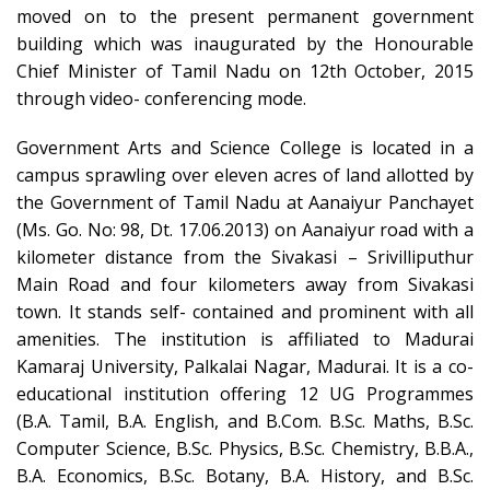
moved on to the present permanent government
building which was inaugurated by the Honourable
Chief Minister of Tamil Nadu on 12th October, 2015
through video- conferencing mode.
Government Arts and Science College is located in a
campus sprawling over eleven acres of land allotted by
the Government of Tamil Nadu at Aanaiyur Panchayet
(Ms. Go. No: 98, Dt. 17.06.2013) on Aanaiyur road with a
kilometer distance from the Sivakasi – Srivilliputhur
Main Road and four kilometers away from Sivakasi
town. It stands self- contained and prominent with all
amenities. The institution is affiliated to Madurai
Kamaraj University, Palkalai Nagar, Madurai. It is a co-
educational institution offering 12 UG Programmes
(B.A. Tamil, B.A. English, and B.Com. B.Sc. Maths, B.Sc.
Computer Science, B.Sc. Physics, B.Sc. Chemistry, B.B.A.,
B.A. Economics, B.Sc. Botany, B.A. History, and B.Sc.