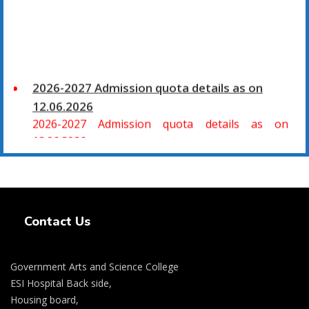
2026-2027 Admission quota details as on
12.06.2026
2026-2027 Admission quota details as on
12.06.2026
2026-27 கல்வியாண்டு கலை மற்றும் அறிவியல்
Swiss Rolex Replica Watches
மாணாக்கர் சேர்க்கை
சிவகாசி, அரசு கலை மற்றும் அறிவியல் கல்லூரியில்
Contact Us
08.06.2026 அன்று B.Sc., கணிதம், B.Sc., கணினி
அறிவியல், B.Sc., இயற்பியல், B.Sc., வேதியியல், B.Sc.,
விலங்கியல் ஆகிய அறிவியல் பாடப்பிரிவுகளுக்கும்,
Government Arts and Science College
09.06.2026 அன்று B.Com., வணிகவியல், B.B.A.,
ESI Hospital Back side,
Housing board,
வணிக நிர்வாகவியல், B.A., பொருளியல், B.A., வரலாறு