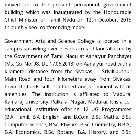
moved on to the present permanent government
building which was inaugurated by the Honourable
Chief Minister of Tamil Nadu on 12th October, 2015
through video- conferencing mode.
Government Arts and Science College is located in a
campus sprawling over eleven acres of land allotted by
the Government of Tamil Nadu at Aanaiyur Panchayet
(Ms. Go. No: 98, Dt. 17.06.2013) on Aanaiyur road with a
kilometer distance from the Sivakasi – Srivilliputhur
Main Road and four kilometers away from Sivakasi
town. It stands self- contained and prominent with all
amenities. The institution is affiliated to Madurai
Kamaraj University, Palkalai Nagar, Madurai. It is a co-
educational institution offering 12 UG Programmes
(B.A. Tamil, B.A. English, and B.Com. B.Sc. Maths, B.Sc.
Computer Science, B.Sc. Physics, B.Sc. Chemistry, B.B.A.,
B.A. Economics, B.Sc. Botany, B.A. History, and B.Sc.