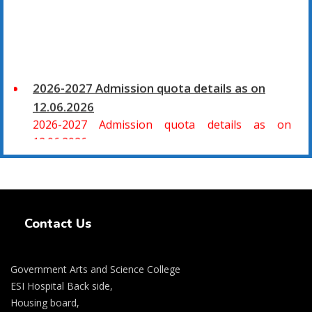
2026-2027 Admission quota details as on
12.06.2026
2026-2027 Admission quota details as on
12.06.2026
2026-27 கல்வியாண்டு கலை மற்றும் அறிவியல்
மாணாக்கர் சேர்க்கை
Swiss Rolex Replica Watches
சிவகாசி, அரசு கலை மற்றும் அறிவியல் கல்லூரியில்
Contact Us
08.06.2026 அன்று B.Sc., கணிதம், B.Sc., கணினி
அறிவியல், B.Sc., இயற்பியல், B.Sc., வேதியியல், B.Sc.,
விலங்கியல் ஆகிய அறிவியல் பாடப்பிரிவுகளுக்கும்,
Government Arts and Science College
09.06.2026 அன்று B.Com., வணிகவியல், B.B.A.,
ESI Hospital Back side,
வணிக நிர்வாகவியல், B.A., பொருளியல், B.A., வரலாறு
Housing board,