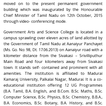
moved on to the present permanent government
building which was inaugurated by the Honourable
Chief Minister of Tamil Nadu on 12th October, 2015
through video- conferencing mode.
Government Arts and Science College is located in a
campus sprawling over eleven acres of land allotted by
the Government of Tamil Nadu at Aanaiyur Panchayet
(Ms. Go. No: 98, Dt. 17.06.2013) on Aanaiyur road with a
kilometer distance from the Sivakasi – Srivilliputhur
Main Road and four kilometers away from Sivakasi
town. It stands self- contained and prominent with all
amenities. The institution is affiliated to Madurai
Kamaraj University, Palkalai Nagar, Madurai. It is a co-
educational institution offering 12 UG Programmes
(B.A. Tamil, B.A. English, and B.Com. B.Sc. Maths, B.Sc.
Computer Science, B.Sc. Physics, B.Sc. Chemistry, B.B.A.,
B.A. Economics, B.Sc. Botany, B.A. History, and B.Sc.