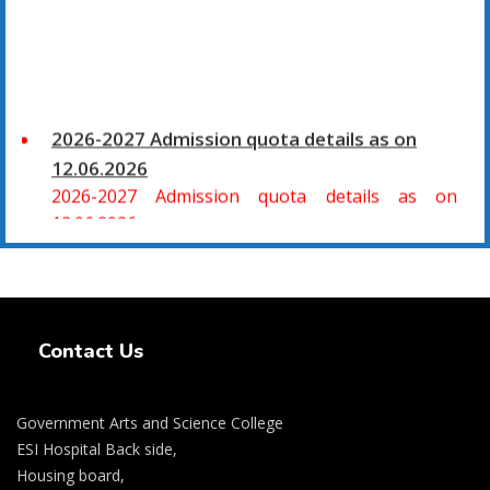
2026-2027 Admission quota details as on
12.06.2026
2026-2027 Admission quota details as on
12.06.2026
2026-27 கல்வியாண்டு கலை மற்றும் அறிவியல்
Swiss Rolex Replica Watches
மாணாக்கர் சேர்க்கை
சிவகாசி, அரசு கலை மற்றும் அறிவியல் கல்லூரியில்
Contact Us
08.06.2026 அன்று B.Sc., கணிதம், B.Sc., கணினி
அறிவியல், B.Sc., இயற்பியல், B.Sc., வேதியியல், B.Sc.,
விலங்கியல் ஆகிய அறிவியல் பாடப்பிரிவுகளுக்கும்,
Government Arts and Science College
09.06.2026 அன்று B.Com., வணிகவியல், B.B.A.,
ESI Hospital Back side,
வணிக நிர்வாகவியல், B.A., பொருளியல், B.A., வரலாறு
Housing board,