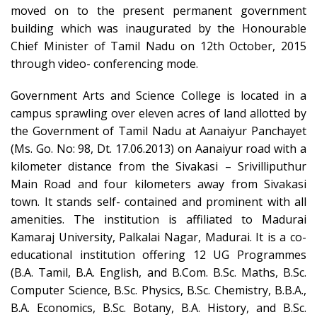
moved on to the present permanent government
building which was inaugurated by the Honourable
Chief Minister of Tamil Nadu on 12th October, 2015
through video- conferencing mode.
Government Arts and Science College is located in a
campus sprawling over eleven acres of land allotted by
the Government of Tamil Nadu at Aanaiyur Panchayet
(Ms. Go. No: 98, Dt. 17.06.2013) on Aanaiyur road with a
kilometer distance from the Sivakasi – Srivilliputhur
Main Road and four kilometers away from Sivakasi
town. It stands self- contained and prominent with all
amenities. The institution is affiliated to Madurai
Kamaraj University, Palkalai Nagar, Madurai. It is a co-
educational institution offering 12 UG Programmes
(B.A. Tamil, B.A. English, and B.Com. B.Sc. Maths, B.Sc.
Computer Science, B.Sc. Physics, B.Sc. Chemistry, B.B.A.,
B.A. Economics, B.Sc. Botany, B.A. History, and B.Sc.