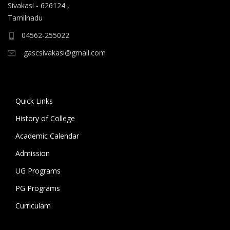
Sivakasi - 626124 ,
ஆகிய கலைப் பாடப்பிரிவுகளுக்கும், 10.06.2026 அன்று
Tamilnadu
B.A தமிழ், B.A ஆங்கிலம் ஆகிய மொழிப்
பாடப்பிரிவுகளுக்கும் முதல் கட்ட கலந்தாய்வு
04562-255022
நடைபெறுகிறது.
gascsivakasi@gmail.com
11.06.2026 அன்று அனைத்து அறிவியல்
பாடப்பிரிவுகளுக்குமான இரண்டாம் கட்ட கலந்தாய்வும்,
12.06.2026 அன்று அனைத்து கலைப் பாடப்பிரிவுகள்
Quick Links
மற்றும் மொழிப் பாடப்பிரிவுகளுக்குமான இரண்டாம் கட்ட
History of College
கலந்தாய்வும் நடைபெறுகிறது. 18.06.2026 அன்று
Academic Calendar
கல்லூரியில் உள்ள அனைத்து பாடப்பிரிவுகளுக்குமான
மூன்றாம் கட்ட கலந்தாய்வு நடைபெறுகிறது.
Admission
UG Programs
கலந்தாய்விற்கு அழைக்கப்படும் மாணவ/மாணவியர் உரிய
சான்றிதழ்கள் மற்றும் பெற்றோருடன் மேற்குறிப்பிட்ட
PG Programs
நாட்களில் காலை 9 மணிக்கு கல்லூரிக்கு வருகை தந்து
Curriculam
கலந்தாய்வில் பங்கேற்று வாய்ப்பினைப் பயன்படுத்தி
பயனடையுமாறு கல்லூரி முதல்வர் கேட்டுக்