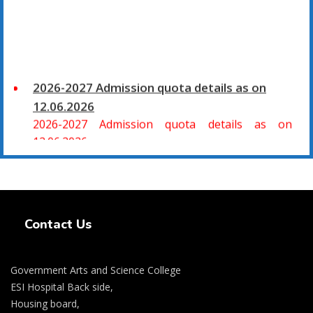
2026-2027 Admission quota details as on
12.06.2026
2026-2027 Admission quota details as on
12.06.2026
2026-27 கல்வியாண்டு கலை மற்றும் அறிவியல்
மாணாக்கர் சேர்க்கை
Swiss Rolex Replica Watches
சிவகாசி, அரசு கலை மற்றும் அறிவியல் கல்லூரியில்
Contact Us
08.06.2026 அன்று B.Sc., கணிதம், B.Sc., கணினி
அறிவியல், B.Sc., இயற்பியல், B.Sc., வேதியியல், B.Sc.,
விலங்கியல் ஆகிய அறிவியல் பாடப்பிரிவுகளுக்கும்,
Government Arts and Science College
09.06.2026 அன்று B.Com., வணிகவியல், B.B.A.,
ESI Hospital Back side,
வணிக நிர்வாகவியல், B.A., பொருளியல், B.A., வரலாறு
Housing board,