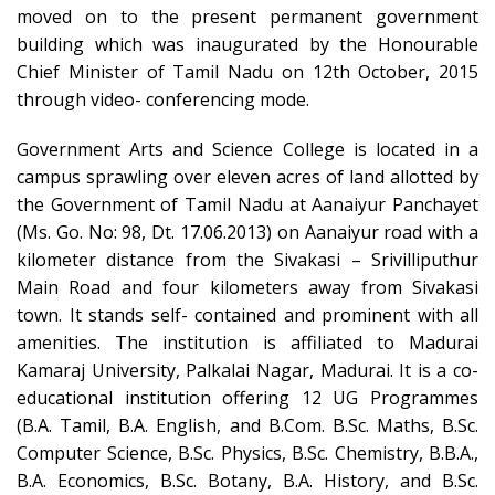
moved on to the present permanent government
building which was inaugurated by the Honourable
Chief Minister of Tamil Nadu on 12th October, 2015
through video- conferencing mode.
Government Arts and Science College is located in a
campus sprawling over eleven acres of land allotted by
the Government of Tamil Nadu at Aanaiyur Panchayet
(Ms. Go. No: 98, Dt. 17.06.2013) on Aanaiyur road with a
kilometer distance from the Sivakasi – Srivilliputhur
Main Road and four kilometers away from Sivakasi
town. It stands self- contained and prominent with all
amenities. The institution is affiliated to Madurai
Kamaraj University, Palkalai Nagar, Madurai. It is a co-
educational institution offering 12 UG Programmes
(B.A. Tamil, B.A. English, and B.Com. B.Sc. Maths, B.Sc.
Computer Science, B.Sc. Physics, B.Sc. Chemistry, B.B.A.,
B.A. Economics, B.Sc. Botany, B.A. History, and B.Sc.