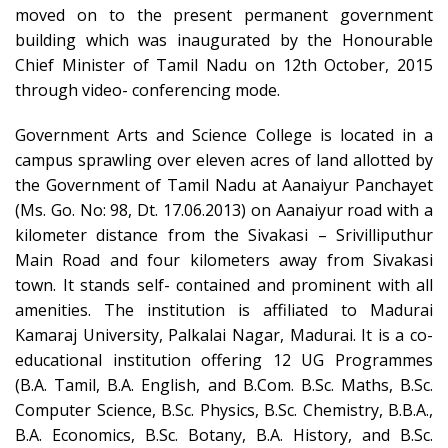
moved on to the present permanent government
building which was inaugurated by the Honourable
Chief Minister of Tamil Nadu on 12th October, 2015
through video- conferencing mode.
Government Arts and Science College is located in a
campus sprawling over eleven acres of land allotted by
the Government of Tamil Nadu at Aanaiyur Panchayet
(Ms. Go. No: 98, Dt. 17.06.2013) on Aanaiyur road with a
kilometer distance from the Sivakasi – Srivilliputhur
Main Road and four kilometers away from Sivakasi
town. It stands self- contained and prominent with all
amenities. The institution is affiliated to Madurai
Kamaraj University, Palkalai Nagar, Madurai. It is a co-
educational institution offering 12 UG Programmes
(B.A. Tamil, B.A. English, and B.Com. B.Sc. Maths, B.Sc.
Computer Science, B.Sc. Physics, B.Sc. Chemistry, B.B.A.,
B.A. Economics, B.Sc. Botany, B.A. History, and B.Sc.