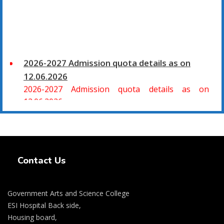
2026-2027 Admission quota details as on
12.06.2026
2026-2027 Admission quota details as on
12.06.2026
2026-27 கல்வியாண்டு கலை மற்றும் அறிவியல்
மாணாக்கர் சேர்க்கை
Swiss Rolex Replica Watches
சிவகாசி, அரசு கலை மற்றும் அறிவியல் கல்லூரியில்
Contact Us
08.06.2026 அன்று B.Sc., கணிதம், B.Sc., கணினி
அறிவியல், B.Sc., இயற்பியல், B.Sc., வேதியியல், B.Sc.,
விலங்கியல் ஆகிய அறிவியல் பாடப்பிரிவுகளுக்கும்,
Government Arts and Science College
09.06.2026 அன்று B.Com., வணிகவியல், B.B.A.,
ESI Hospital Back side,
வணிக நிர்வாகவியல், B.A., பொருளியல், B.A., வரலாறு
Housing board,