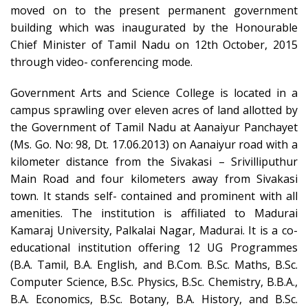
moved on to the present permanent government
building which was inaugurated by the Honourable
Chief Minister of Tamil Nadu on 12th October, 2015
through video- conferencing mode.
Government Arts and Science College is located in a
campus sprawling over eleven acres of land allotted by
the Government of Tamil Nadu at Aanaiyur Panchayet
(Ms. Go. No: 98, Dt. 17.06.2013) on Aanaiyur road with a
kilometer distance from the Sivakasi – Srivilliputhur
Main Road and four kilometers away from Sivakasi
town. It stands self- contained and prominent with all
amenities. The institution is affiliated to Madurai
Kamaraj University, Palkalai Nagar, Madurai. It is a co-
educational institution offering 12 UG Programmes
(B.A. Tamil, B.A. English, and B.Com. B.Sc. Maths, B.Sc.
Computer Science, B.Sc. Physics, B.Sc. Chemistry, B.B.A.,
B.A. Economics, B.Sc. Botany, B.A. History, and B.Sc.