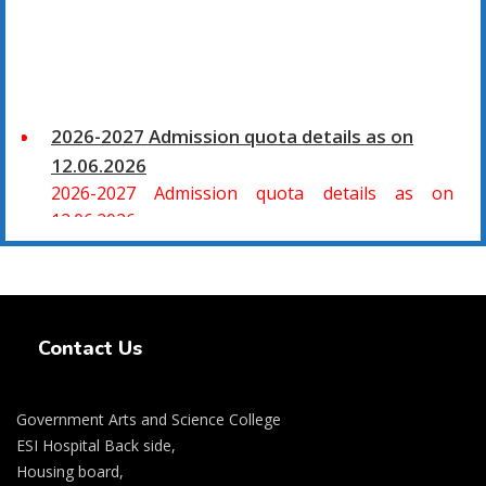
2026-2027 Admission quota details as on
12.06.2026
2026-2027 Admission quota details as on
12.06.2026
2026-27 கல்வியாண்டு கலை மற்றும் அறிவியல்
மாணாக்கர் சேர்க்கை
Swiss Rolex Replica Watches
சிவகாசி, அரசு கலை மற்றும் அறிவியல் கல்லூரியில்
Contact Us
08.06.2026 அன்று B.Sc., கணிதம், B.Sc., கணினி
அறிவியல், B.Sc., இயற்பியல், B.Sc., வேதியியல், B.Sc.,
விலங்கியல் ஆகிய அறிவியல் பாடப்பிரிவுகளுக்கும்,
Government Arts and Science College
09.06.2026 அன்று B.Com., வணிகவியல், B.B.A.,
ESI Hospital Back side,
வணிக நிர்வாகவியல், B.A., பொருளியல், B.A., வரலாறு
Housing board,