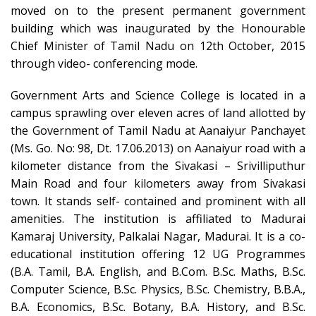
moved on to the present permanent government
building which was inaugurated by the Honourable
Chief Minister of Tamil Nadu on 12th October, 2015
through video- conferencing mode.
Government Arts and Science College is located in a
campus sprawling over eleven acres of land allotted by
the Government of Tamil Nadu at Aanaiyur Panchayet
(Ms. Go. No: 98, Dt. 17.06.2013) on Aanaiyur road with a
kilometer distance from the Sivakasi – Srivilliputhur
Main Road and four kilometers away from Sivakasi
town. It stands self- contained and prominent with all
amenities. The institution is affiliated to Madurai
Kamaraj University, Palkalai Nagar, Madurai. It is a co-
educational institution offering 12 UG Programmes
(B.A. Tamil, B.A. English, and B.Com. B.Sc. Maths, B.Sc.
Computer Science, B.Sc. Physics, B.Sc. Chemistry, B.B.A.,
B.A. Economics, B.Sc. Botany, B.A. History, and B.Sc.