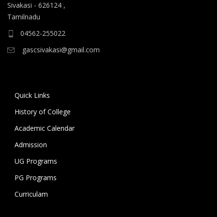
Sivakasi - 626124 ,
ஆகிய கலைப் பாடப்பிரிவுகளுக்கும், 10.06.2026 அன்று
Tamilnadu
B.A தமிழ், B.A ஆங்கிலம் ஆகிய மொழிப்
பாடப்பிரிவுகளுக்கும் முதல் கட்ட கலந்தாய்வு
04562-255022
நடைபெறுகிறது.
gascsivakasi@gmail.com
11.06.2026 அன்று அனைத்து அறிவியல்
பாடப்பிரிவுகளுக்குமான இரண்டாம் கட்ட கலந்தாய்வும்,
12.06.2026 அன்று அனைத்து கலைப் பாடப்பிரிவுகள்
Quick Links
மற்றும் மொழிப் பாடப்பிரிவுகளுக்குமான இரண்டாம் கட்ட
History of College
கலந்தாய்வும் நடைபெறுகிறது. 18.06.2026 அன்று
Academic Calendar
கல்லூரியில் உள்ள அனைத்து பாடப்பிரிவுகளுக்குமான
மூன்றாம் கட்ட கலந்தாய்வு நடைபெறுகிறது.
Admission
UG Programs
கலந்தாய்விற்கு அழைக்கப்படும் மாணவ/மாணவியர் உரிய
சான்றிதழ்கள் மற்றும் பெற்றோருடன் மேற்குறிப்பிட்ட
PG Programs
நாட்களில் காலை 9 மணிக்கு கல்லூரிக்கு வருகை தந்து
Curriculam
கலந்தாய்வில் பங்கேற்று வாய்ப்பினைப் பயன்படுத்தி
பயனடையுமாறு கல்லூரி முதல்வர் கேட்டுக்