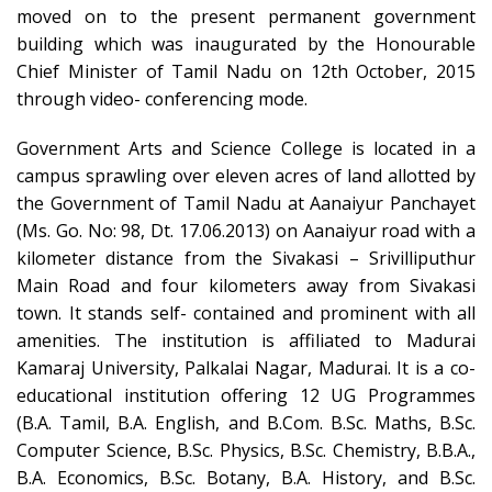
moved on to the present permanent government
building which was inaugurated by the Honourable
Chief Minister of Tamil Nadu on 12th October, 2015
through video- conferencing mode.
Government Arts and Science College is located in a
campus sprawling over eleven acres of land allotted by
the Government of Tamil Nadu at Aanaiyur Panchayet
(Ms. Go. No: 98, Dt. 17.06.2013) on Aanaiyur road with a
kilometer distance from the Sivakasi – Srivilliputhur
Main Road and four kilometers away from Sivakasi
town. It stands self- contained and prominent with all
amenities. The institution is affiliated to Madurai
Kamaraj University, Palkalai Nagar, Madurai. It is a co-
educational institution offering 12 UG Programmes
(B.A. Tamil, B.A. English, and B.Com. B.Sc. Maths, B.Sc.
Computer Science, B.Sc. Physics, B.Sc. Chemistry, B.B.A.,
B.A. Economics, B.Sc. Botany, B.A. History, and B.Sc.